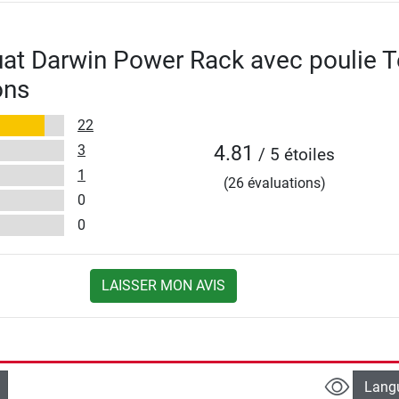
at Darwin Power Rack avec poulie T
ons
22
3
4.81
/ 5 étoiles
1
(26 évaluations)
0
0
LAISSER MON AVIS
Lang