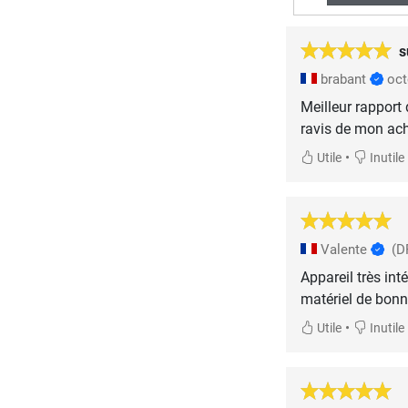
s
brabant
oct
Meilleur rapport q
ravis de mon ach
•
Utile
Inutile
Valente
(D
Appareil très int
matériel de bonne
•
Utile
Inutile