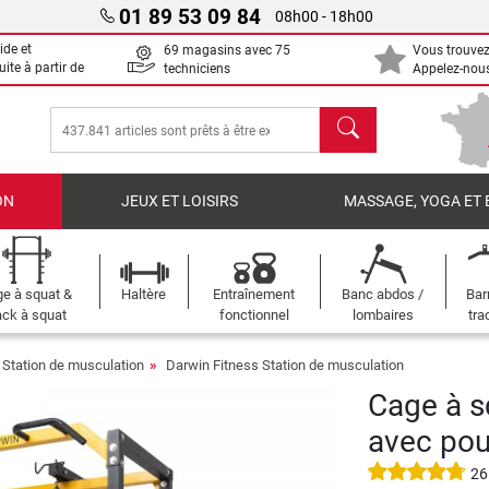
01 89 53 09 84
08h00 - 18h00
ide et
69 magasins avec 75
Vous trouvez
uite à partir de
techniciens
Appelez-nous
chercher
ON
JEUX ET LOISIRS
MASSAGE, YOGA ET 
e à squat &
Haltère
Entraînement
Banc abdos /
Bar
ck à squat
fonctionnel
lombaires
tra
Station de musculation
Darwin Fitness Station de musculation
Cage à s
avec pou
26