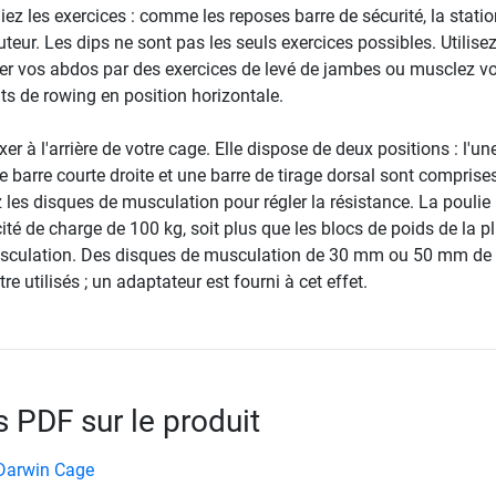
liez les exercices : comme les reposes barre de sécurité, la statio
uteur. Les dips ne sont pas les seuls exercices possibles. Utilisez
ner vos abdos par des exercices de levé de jambes ou musclez vo
 de rowing en position horizontale.
xer à l'arrière de votre cage. Elle dispose de deux positions : l'u
ne barre courte droite et une barre de tirage dorsal sont compris
sez les disques de musculation pour régler la résistance. La poulie
é de charge de 100 kg, soit plus que les blocs de poids de la p
usculation. Des disques de musculation de 30 mm ou 50 mm de
e utilisés ; un adaptateur est fourni à cet effet.
PDF sur le produit
Darwin Cage