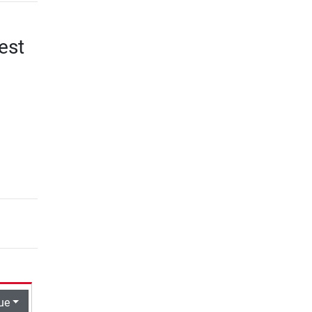
est
ue