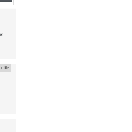
is
utile