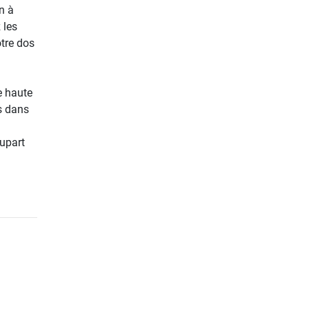
n à
 les
tre dos
ne haute
es dans
lupart