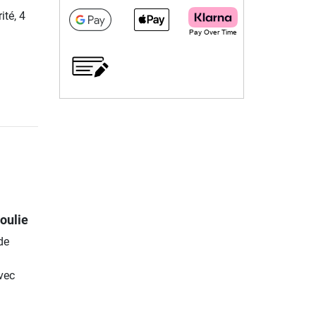
ité, 4
oulie
de
avec