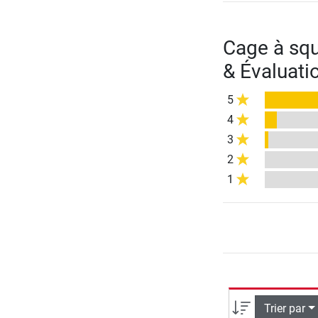
Cage à squ
& Évaluati
5
4
3
2
1
Trier par