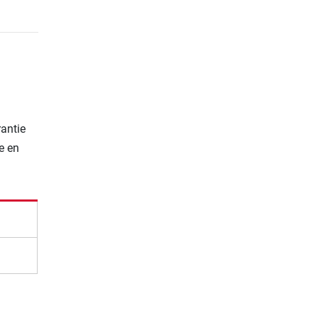
rantie
e en