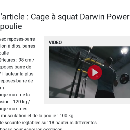
l'article : Cage à squat Darwin Power
poulie
vec reposes-barre
VIDÉO
tion à dips, barres
oulie
rieures : 98 cm /
eposes barre de
/ Hauteur la plus
reposes-barre de
 cm
arge max. de la
sion : 120 kg /
arge max. des
 musculation et de la poulie : 100 kg
e sécurité réglables sur 18 hauteurs différentes
 basse pour varier les exercices