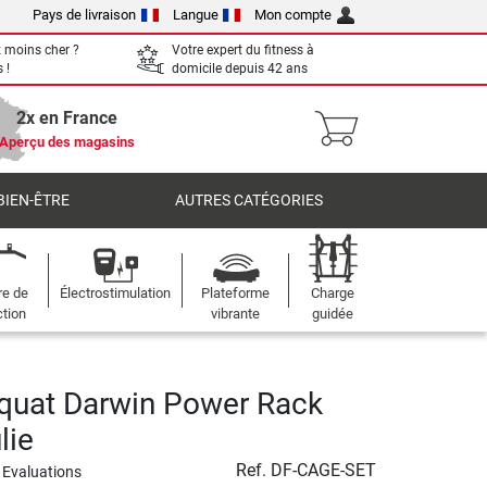
Pays de livraison
Langue
Mon compte
 moins cher ?
Votre expert du fitness à
 !
domicile depuis 42 ans
2x en France
Aperçu des magasins
BIEN-ÊTRE
AUTRES CATÉGORIES
re de
Électrostimulation
Plateforme
Charge
ction
vibrante
guidée
quat Darwin Power Rack
lie
Ref.
DF-CAGE-SET
 Evaluations