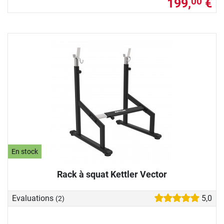
199,
€
00
En stock
Rack à squat Kettler Vector
Evaluations
5,0
(2)