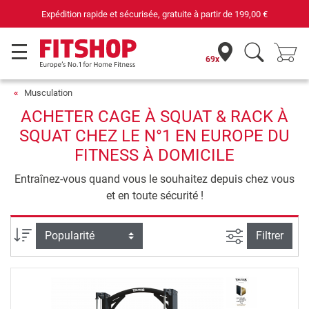
Expédition rapide et sécurisée, gratuite à partir de
199,00 €
69x
Musculation
ACHETER CAGE À SQUAT & RACK À
SQUAT CHEZ LE N°1 EN EUROPE DU
FITNESS À DOMICILE
Entraînez-vous quand vous le souhaitez depuis chez vous
et en toute sécurité !
Filtrer la rec
Trier par
Filtrer