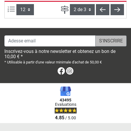
Articles par page :
Page
en arrière
conti
Adesse email
Inscrivez-vous à notre newsletter et obtenez un bon de
10,00 € *
* Utilisable à partir d'une valeur minimale d'achat de 50,00 €
Facebook
Instagram
43495
Evaluations
4.85
/ 5.00