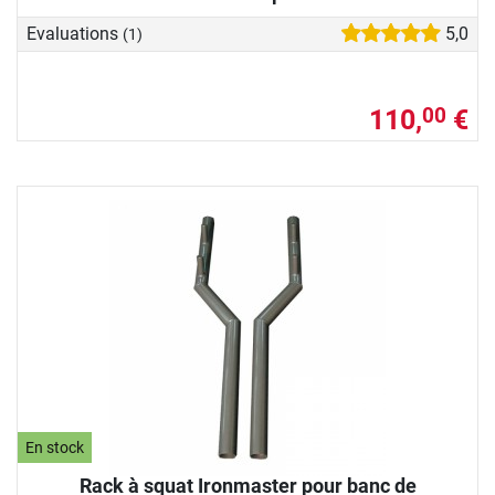
Evaluations
5,0
(1)
110,
€
00
En stock
Rack à squat Ironmaster pour banc de