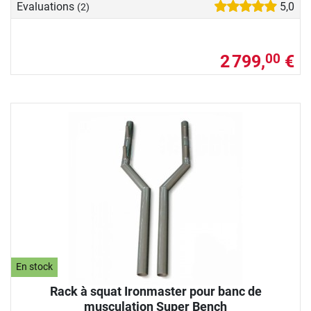
Evaluations
5,0
(2)
2 799,
€
00
En stock
Rack à squat Ironmaster pour banc de
musculation Super Bench