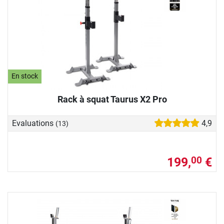
En stock
Rack à squat Taurus X2 Pro
Evaluations
4,9
(13)
199,
€
00