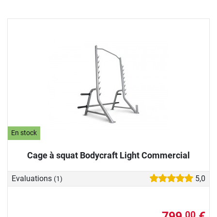
En stock
Cage à squat Bodycraft Light Commercial
Evaluations
5,0
(1)
799,
€
00