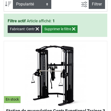
Filtrer la rec
Trier par
Filtrer
Filtre actif
Article affiché:
1
Fabricant: Centr
Supprimer le filtre
En stock
Station de musculation Centr Functional Trainer 3