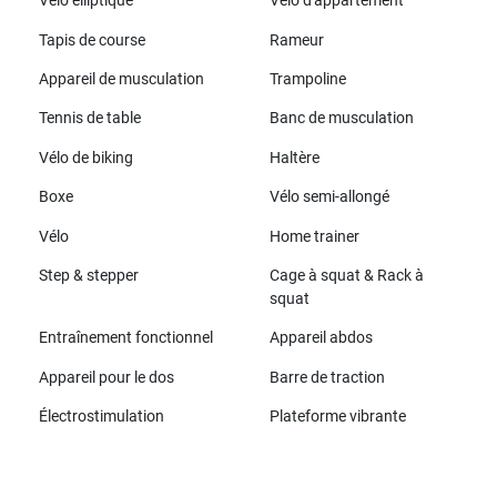
Vélo elliptique
Vélo d'appartement
Tapis de course
Rameur
Appareil de musculation
Trampoline
Tennis de table
Banc de musculation
Vélo de biking
Haltère
Boxe
Vélo semi-allongé
Vélo
Home trainer
Step & stepper
Cage à squat & Rack à
squat
Entraînement fonctionnel
Appareil abdos
Appareil pour le dos
Barre de traction
Électrostimulation
Plateforme vibrante
Toutes les marques