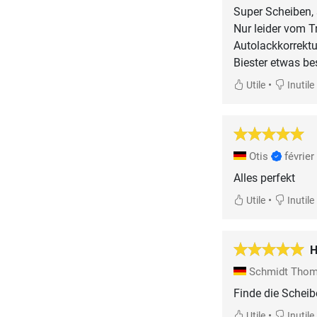
Super Scheiben, 
Nur leider vom T
Autolackkorrektur
Biester etwas be
•
Utile
Inutile
Otis
février
Alles perfekt
•
Utile
Inutile
H
Schmidt Tho
Finde die Scheib
•
Utile
Inutile