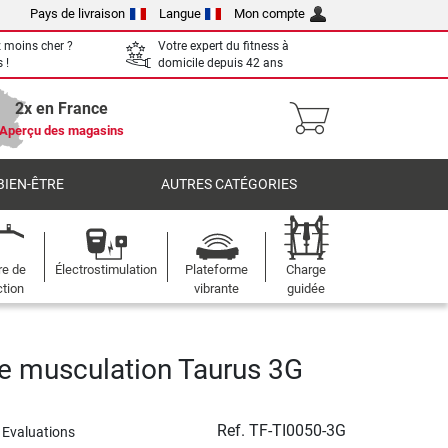
Pays de livraison
Langue
Mon compte
 moins cher ?
Votre expert du fitness à
 !
domicile depuis 42 ans
2x en France
Aperçu des magasins
BIEN-ÊTRE
AUTRES CATÉGORIES
re de
Électrostimulation
Plateforme
Charge
ction
vibrante
guidée
e musculation Taurus 3G
Ref.
TF-TI0050-3G
 Evaluations