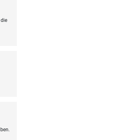
 die
aben.