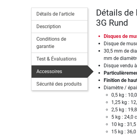
Détails de 
Détails de l'article
3G Rund
Description
Disques de musc
Conditions de
Disque de musc
garantie
30,5 mm de dia
mm de diamètr
Test & Évaluations
Disque vendu à 
Accessoires
Particulièreme
Finition de hau
Sécurité des produits
Diamètre / épai
0,5 kg : 10,
1,25 kg : 1
2,5 kg : 19,
5 kg : 24,0 
10 kg : 31,
15 kg : 36,