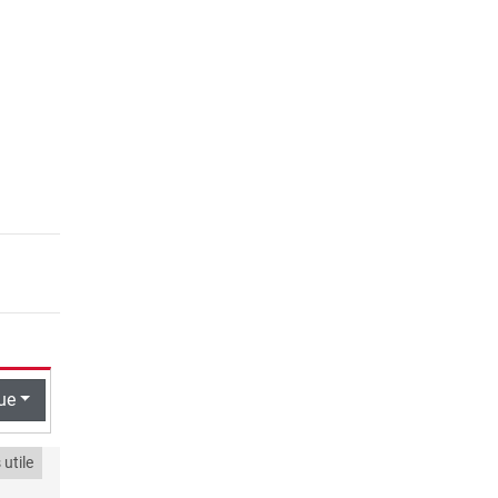
ue
utile