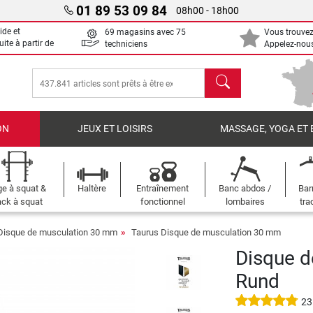
01 89 53 09 84
08h00 - 18h00
ide et
69 magasins avec 75
Vous trouvez
uite à partir de
techniciens
Appelez-nous
chercher
ON
JEUX ET LOISIRS
MASSAGE, YOGA ET 
e à squat &
Haltère
Entraînement
Banc abdos /
Bar
ck à squat
fonctionnel
lombaires
tra
Disque de musculation 30 mm
Taurus Disque de musculation 30 mm
Disque d
Rund
23