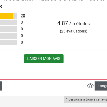
s
20
3
4.87
/ 5 étoiles
0
(23 évaluations)
0
0
LAISSER MON AVIS
Lang
1 personne a trouvé cet avis 