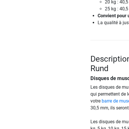
20 kg : 40,
25 kg : 40,
Convient pour u
La qualité à just
Descriptio
Rund
Disques de musc
Les disques de mus
qui permettent de l
votre
barre de mus
30,5 mm, ils seront
Les disques de mus
kg, 5 kg, 10 kg, 15 