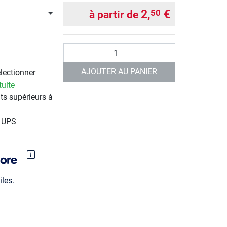
2,
€
50
à partir de
Quantité
AJOUTER AU PANIER
électionner
tuite
ts supérieurs à
r UPS
les.