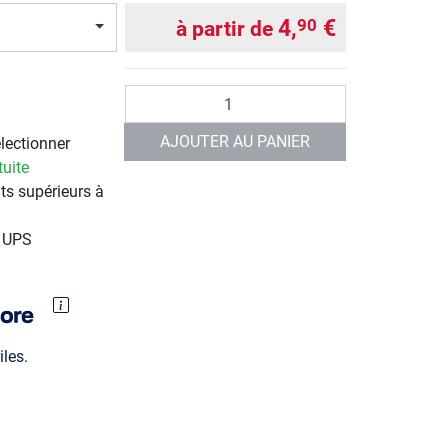
4,
€
90
à partir de
Quantité
AJOUTER AU PANIER
électionner
tuite
ts supérieurs à
r UPS
les.