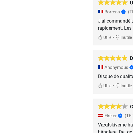
U
Borrens
(T
J'ai commandé un
rapidement. Les d
•
Utile
Inutile
D
Anonymous
Disque de qualité
•
Utile
Inutile
G
Fisker
(TF
Vægtskiverne har
håndtere. Det gø