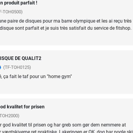
n produit parfait !
F-TOH0500)
e paire de disques pour ma barre olympique et les ai reçu très
isque sont parfait et je suis très satisfait du service de fitshop.
ISQUE DE QUALIT2
(TF-TOH0125)
, ça fait le taf pour un "home gym"
od kvalitet for prisen
-TOH2000)
 god kvalitet til prisen og har greb som gør dem nemmere at
r vægtskiverne ret praktiske. Lakeringen er OK, dog har nogle ski