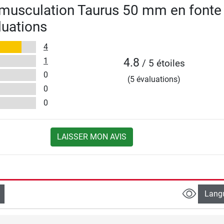
 musculation Taurus 50 mm en fonte
luations
4
1
4.8
/ 5 étoiles
0
(5 évaluations)
0
0
LAISSER MON AVIS
Lang