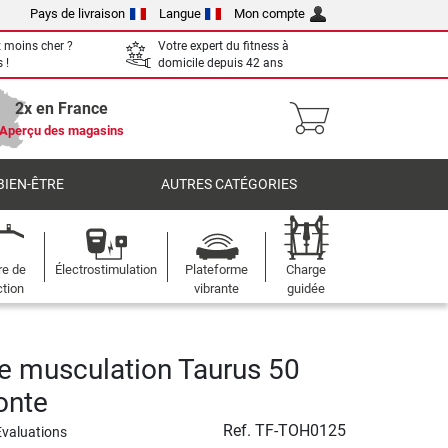
Pays de livraison
Langue
Mon compte
 moins cher ?
Votre expert du fitness à
 !
domicile depuis 42 ans
2x en France
Aperçu des magasins
BIEN-ÊTRE
AUTRES CATÉGORIES
re de
Électrostimulation
Plateforme
Charge
ction
vibrante
guidée
e musculation Taurus 50
onte
Ref.
TF-TOH0125
Evaluations