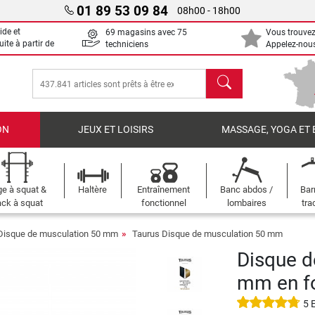
01 89 53 09 84
08h00 - 18h00
ide et
69 magasins avec 75
Vous trouvez
uite à partir de
techniciens
Appelez-nous
chercher
ON
JEUX ET LOISIRS
MASSAGE, YOGA ET 
e à squat &
Haltère
Entraînement
Banc abdos /
Bar
ck à squat
fonctionnel
lombaires
tra
Disque de musculation 50 mm
Taurus Disque de musculation 50 mm
Disque d
mm en f
5 