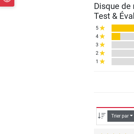
Disque de
Test & Éva
5
4
3
2
1
Trier par