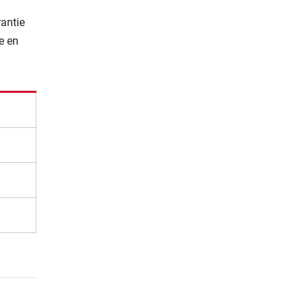
rantie
e en