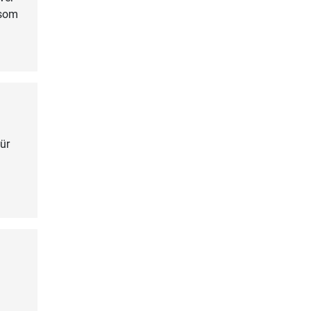
 som
ür