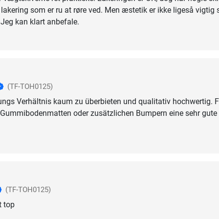
t lakering som er ru at røre ved. Men æstetik er ikke ligeså vigtig
 Jeg kan klart anbefale.
(TF-TOH0125)
ngs Verhältnis kaum zu überbieten und qualitativ hochwertig. F
t Gummibodenmatten oder zusätzlichen Bumpern eine sehr gute
(TF-TOH0125)
t top