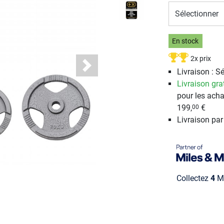
Sélectionner
En stock
2x prix
Next
Livraison : S
Livraison gra
pour les acha
199,
€
00
Livraison pa
Collectez
4
Mi