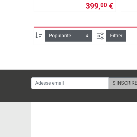
399,
€
00
Filtrer la reche
Trier par
Filtrer
Adesse email