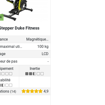
ck
Stepper Duke Fitness
tance
Magnétique - manuel
Poids maximal utilisateur
100 kg
hage
LCD
eur de pas
-
ipement
Inertie
abilité
ations
4,9
(14)