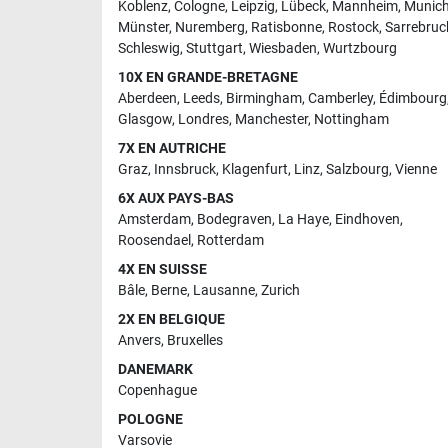
Koblenz
,
Cologne
,
Leipzig
,
Lübeck
,
Mannheim
,
Munic
Münster
,
Nuremberg
,
Ratisbonne
,
Rostock
,
Sarrebruc
Schleswig
,
Stuttgart
,
Wiesbaden
,
Wurtzbourg
10X EN GRANDE-BRETAGNE
Aberdeen
,
Leeds
,
Birmingham
,
Camberley
,
Édimbourg
Glasgow
,
Londres
,
Manchester
,
Nottingham
7X EN AUTRICHE
Graz
,
Innsbruck
,
Klagenfurt
,
Linz
,
Salzbourg
,
Vienne
6X AUX PAYS-BAS
Amsterdam
,
Bodegraven
,
La Haye
,
Eindhoven
,
Roosendael
,
Rotterdam
4X EN SUISSE
Bâle
,
Berne
,
Lausanne
,
Zurich
2X EN BELGIQUE
Anvers
,
Bruxelles
DANEMARK
Copenhague
POLOGNE
Varsovie