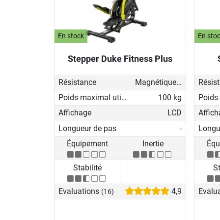
En stock
En sto
Stepper Duke Fitness Plus
Résistance
Magnétique - manuel
Résis
Poids maximal utilisateur
100 kg
Affichage
LCD
Affic
Longueur de pas
-
Longu
Équipement
Inertie
Équ
Stabilité
St
Evaluations
4,9
Evalu
(16)