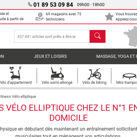
01 89 53 09 84
09h00 - 18h00
ide et
69 magasins avec 75
Vous trouvez
uite à partir de
techniciens
Appelez-nous
chercher
ON
JEUX ET LOISIRS
MASSAGE, YOGA ET 
Vélo d'appartement
Vélo semi-allongé
Vélo de biking
Mini trampo
itness Vélo elliptique
 VÉLO ELLIPTIQUE CHEZ LE N°1 E
DOMICILE
hysique en débutant dès maintenant un entraînement sollicitant 
musculaires tout en ménageant vos articulations.