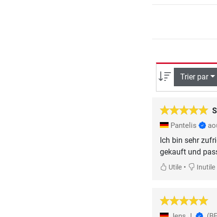
Trier par
S
Pantelis
ao
Ich bin sehr zuf
gekauft und pass
•
Utile
Inutile
Jens J.
(B