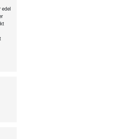
 edel
er
kt
t