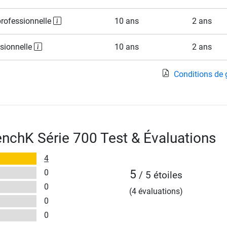
professionnelle
10 ans
2 ans
ssionnelle
10 ans
2 ans
Conditions de 
enchK Série 700 Test & Évaluations
4
0
5
/ 5 étoiles
0
(4 évaluations)
0
0