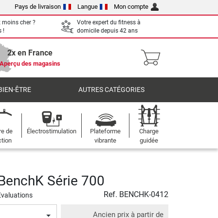
Pays de livraison
Langue
Mon compte
 moins cher ?
Votre expert du fitness à
 !
domicile depuis 42 ans
2x en France
Aperçu des magasins
BIEN-ÊTRE
AUTRES CATÉGORIES
re de
Électrostimulation
Plateforme
Charge
ction
vibrante
guidée
 BenchK Série 700
Ref.
BENCHK-0412
Evaluations
Ancien prix à partir de