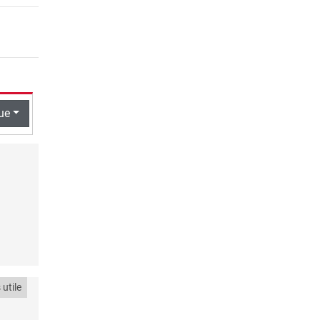
ue
utile