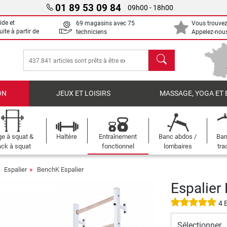
01 89 53 09 84
09h00 - 18h00
ide et
69 magasins avec 75
Vous trouvez
uite à partir de
techniciens
Appelez-nous
chercher
ON
JEUX ET LOISIRS
MASSAGE, YOGA ET 
e à squat &
Haltère
Entraînement
Banc abdos /
Bar
ck à squat
fonctionnel
lombaires
tra
Espalier
BenchK Espalier
Espalier
4 
Sélectionner