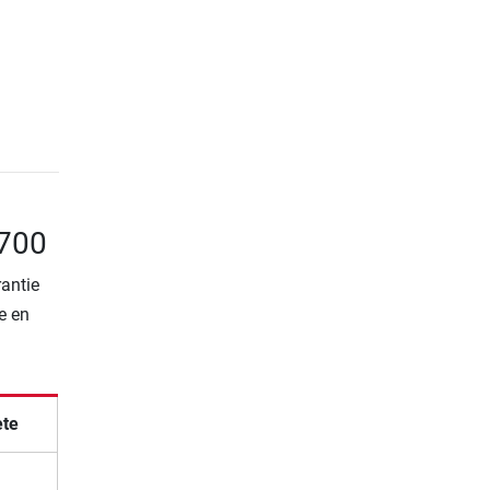
 700
rantie
e en
ète