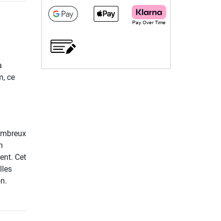
a
m, ce
nombreux
n
ent. Cet
lles
n.