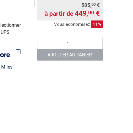
505,
€
00
449,
€
00
à partir de
Vous économisez
11%
électionner
r UPS
Quantité
AJOUTER AU PANIER
Miles.