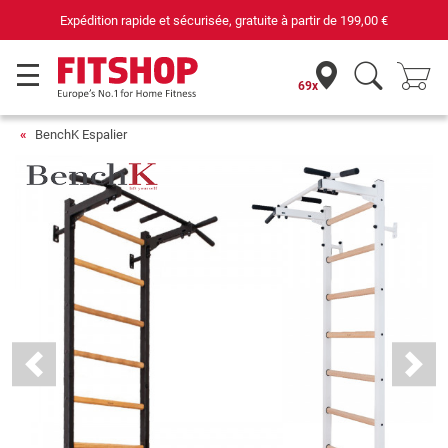
rapide et sécurisée, gratuite à partir de
199,00 €
69x
BenchK Espalier
Previous
Next