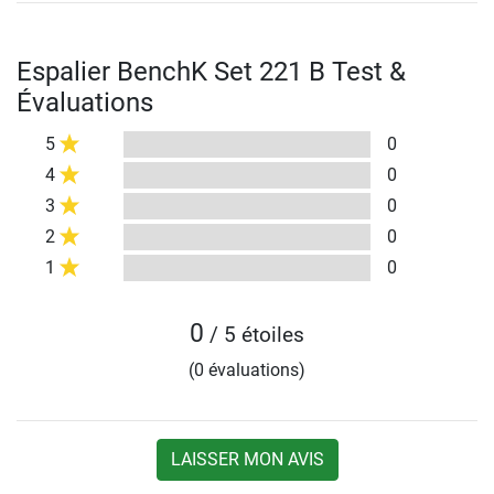
Espalier BenchK Set 221 B Test &
Évaluations
5
0
4
0
3
0
2
0
1
0
0
/ 5 étoiles
(0 évaluations)
LAISSER MON AVIS