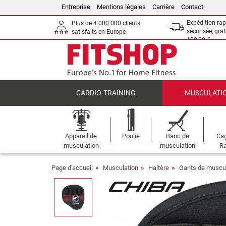
Entreprise
Mentions légales
Carrière
Contact
Expédition rap
Plus de 4.000.000 clients
sécurisée, grat
satisfaits en Europe
199,00 €
CARDIO-TRAINING
MUSCULATI
Appareil de
Poulie
Banc de
Cag
musculation
musculation
Ra
Page d'accueil
Musculation
Haltère
Gants de muscul