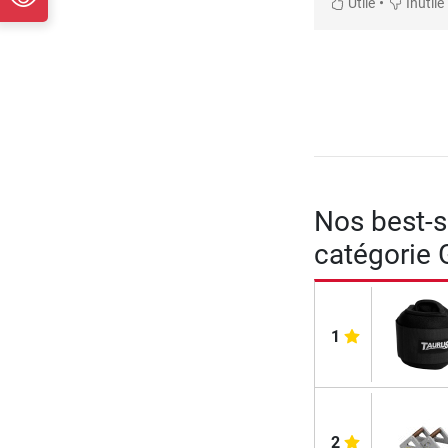
•
Utile
Inutile
Nos best-se
catégorie 
1
2