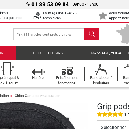
01 89 53 09 84
09h00 - 18h00
ide et
69 magasins avec 75
Vous trouvez
uite à partir de
techniciens
Appelez-nous
chercher
ON
JEUX ET LOISIRS
MASSAGE, YOGA ET 
e à squat &
Haltère
Entraînement
Banc abdos /
Bar
ck à squat
fonctionnel
lombaires
tra
ation
Chiba Gants de musculation
Grip pad
1 
Sélectionner