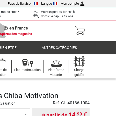
Pays de livraison
Langue
Mon compte
 moins cher ?
Votre expert du fitness à
 !
domicile depuis 42 ans
2x en France
Aperçu des magasins
BIEN-ÊTRE
AUTRES CATÉGORIES
re de
Électrostimulation
Plateforme
Charge
ction
vibrante
guidée
s Chiba Motivation
Ref.
CH-40186-1004
Évaluation
14,
€
90
à partir de