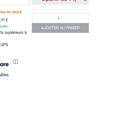
cles en stock
Quantité
,
€
00
tuite
AJOUTER AU PANIER
ts supérieurs à
r UPS
iles.