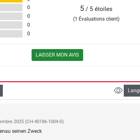
0
5
/ 5 étoiles
0
(1 Évaluations client)
0
0
LAISSER MON AVIS
Lang
embre 2025
(CH-40186-1004-S)
 genau seinen Zweck