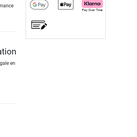
ormance
ation
gale en