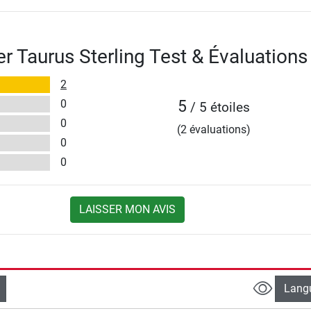
er Taurus Sterling Test & Évaluations
2
0
5
/ 5 étoiles
0
(2 évaluations)
0
0
LAISSER MON AVIS
Lang