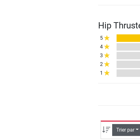
Hip Thrust
5
4
3
2
1
Trier par