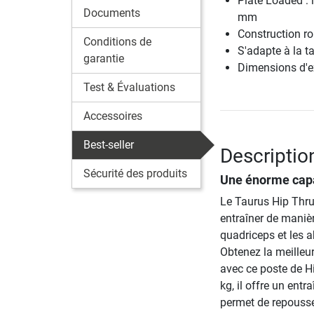
Plate Loaded : 
Documents
mm
Construction ro
Conditions de
S'adapte à la tai
garantie
Dimensions d'e
Test & Évaluations
Accessoires
Best-seller
Description
Sécurité des produits
Une énorme capa
Le Taurus Hip Thru
entraîner de manière
quadriceps et les a
Obtenez la meilleu
avec ce poste de H
kg, il offre un ent
permet de repousse