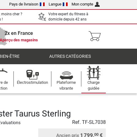
Pays de livraison
Langue
Mon compte
 moins cher ?
Votre expert du fitness à
 !
domicile depuis 42 ans
2x en France
Aperçu des magasins
BIEN-ÊTRE
AUTRES CATÉGORIES
re de
Électrostimulation
Plateforme
Charge
ction
vibrante
guidée
ter Taurus Sterling
Ref.
TF-SL7038
Evaluations
1 799,
€
00
Ancien prix