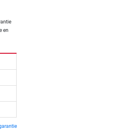
rantie
e en
garantie