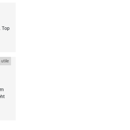
. Top
utile
em
eht