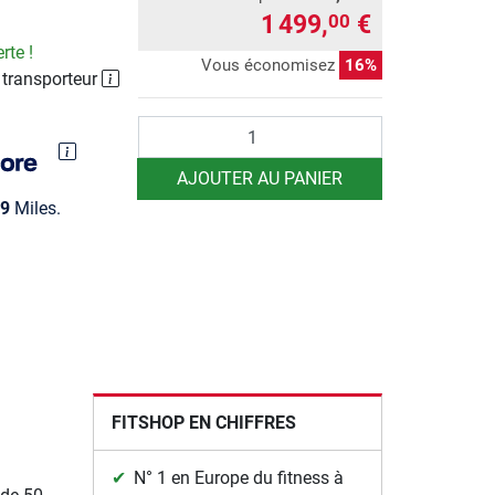
1 499,
€
00
rte !
Vous économisez
16%
 transporteur
Quantité
AJOUTER AU PANIER
9
Miles.
g
FITSHOP EN CHIFFRES
N° 1 en Europe du fitness à