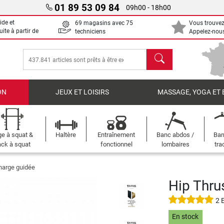
01 89 53 09 84
09h00 - 18h00
ide et
69 magasins avec 75
Vous trouvez
uite à partir de
techniciens
Appelez-nous
chercher
ON
JEUX ET LOISIRS
MASSAGE, YOGA ET 
e à squat &
Haltère
Entraînement
Banc abdos /
Bar
ck à squat
fonctionnel
lombaires
tra
harge guidée
Hip Thrus
2 
En stock