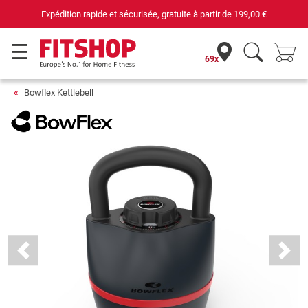
Expédition rapide et sécurisée, gratuite à partir de
199,00 €
69x
Bowflex Kettlebell
Previous
Next