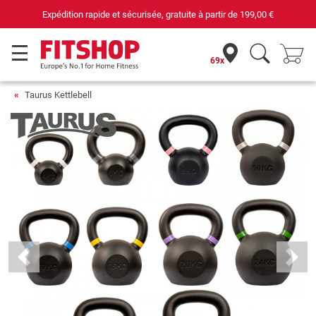
Expédition rapide et sécurisée, gratuite à partir de
199,00 €
69x
Taurus Kettlebell
Previous
Next