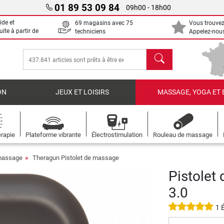
01 89 53 09 84
09h00 - 18h00
ide et
69 magasins avec 75
Vous trouvez
uite à partir de
techniciens
Appelez-nous
chercher
ON
JEUX ET LOISIRS
MASSAGE, YOGA ET 
rapie
Plateforme vibrante
Électrostimulation
Rouleau de massage
 massage
Theragun Pistolet de massage
Pistolet
3.0
1 