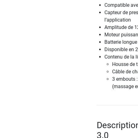
Compatible ave
Capteur de pr
l’application
Amplitude de 1
Moteur puissant
Batterie longue
Disponible en 2
Contenu de la li
Housse de t
Câble de c
3 embouts :
(massage e
Descriptio
3.0