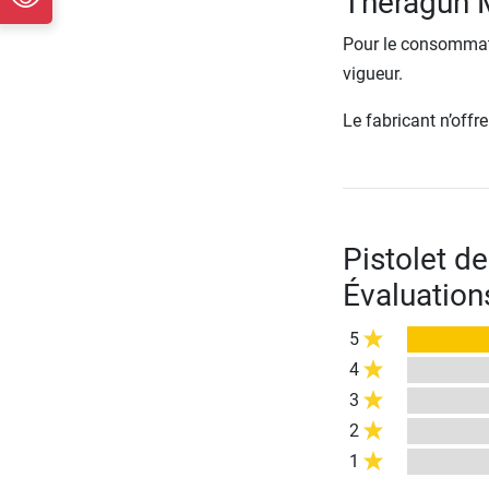
Theragun M
Pour le consommate
vigueur.
Le fabricant n’off
Pistolet d
Évaluation
5
4
3
2
1