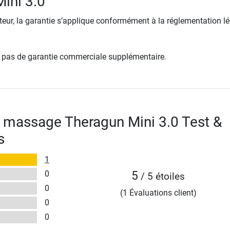
ini 3.0
ur, la garantie s’applique conformément à la réglementation lé
re pas de garantie commerciale supplémentaire.
e massage Theragun Mini 3.0 Test &
s
1
0
5
/ 5 étoiles
0
(1 Évaluations client)
0
0