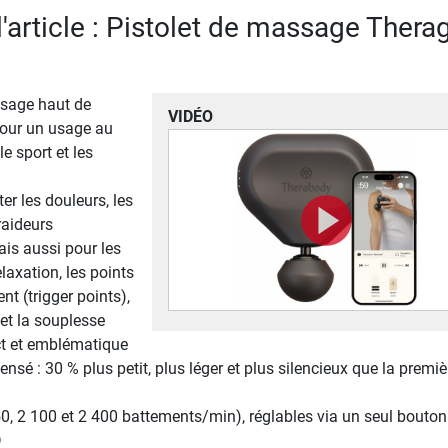
l'article : Pistolet de massage Thera
ssage haut de
VIDÉO
our un usage au
le sport et les
er les douleurs, les
raideurs
is aussi pour les
axation, les points
t (trigger points),
 et la souplesse
t et emblématique
nsé : 30 % plus petit, plus léger et plus silencieux que la premiè
50, 2 100 et 2 400 battements/min), réglables via un seul bouto
D