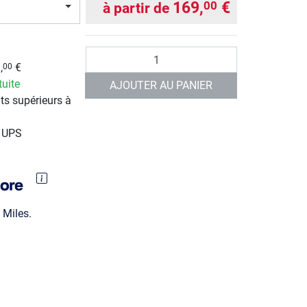
169,
€
00
à partir de
Quantité
,
€
00
tuite
AJOUTER AU PANIER
ts supérieurs à
r UPS
Miles.