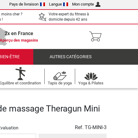
Pays de livraison
Langue
Mon compte
 moins cher ?
Votre expert du fitness à
 !
domicile depuis 42 ans
2x en France
Aperçu des magasins
BIEN-ÊTRE
AUTRES CATÉGORIES
Equilibre et coordination
Tapis de yoga
Yoga & Pilates
 de massage Theragun Mini
Ref.
TG-MINI-3
Évaluation