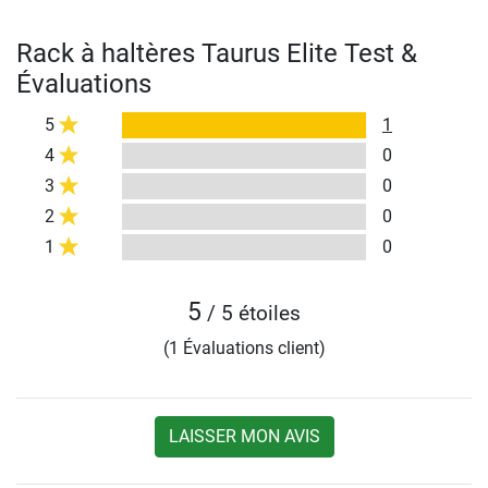
Rack à haltères Taurus Elite Test &
Évaluations
5
1
4
0
3
0
2
0
1
0
5
/ 5 étoiles
(1 Évaluations client)
LAISSER MON AVIS