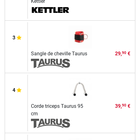
Kettler
3
Sangle de cheville Taurus
29,
€
90
4
Corde triceps Taurus 95
39,
€
90
cm