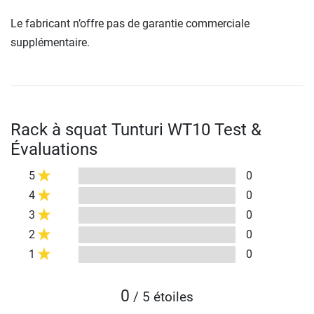
Le fabricant n’offre pas de garantie commerciale
supplémentaire.
Rack à squat Tunturi WT10 Test &
Évaluations
5
0
4
0
3
0
2
0
1
0
0
/ 5 étoiles