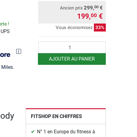
299,
€
00
Ancien prix
199,
€
00
rte !
Vous économisez
33%
r UPS
Quantité
AJOUTER AU PANIER
Miles.
Body
FITSHOP EN CHIFFRES
N° 1 en Europe du fitness à