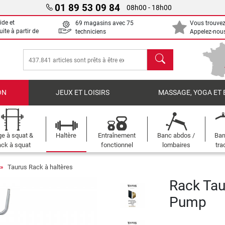
01 89 53 09 84
08h00 - 18h00
ide et
69 magasins avec 75
Vous trouvez
uite à partir de
techniciens
Appelez-nous
chercher
ON
JEUX ET LOISIRS
MASSAGE, YOGA ET 
e à squat &
Haltère
Entraînement
Banc abdos /
Bar
ck à squat
fonctionnel
lombaires
tra
Taurus Rack à haltères
Rack Tau
Pump