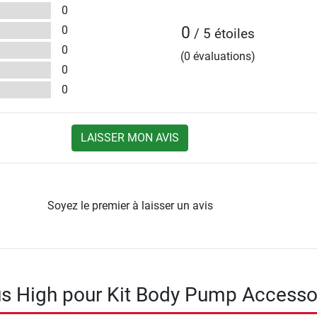
0
0
0
/ 5 étoiles
0
(0 évaluations)
0
0
LAISSER MON AVIS
Soyez le premier à laisser un avis
s High pour Kit Body Pump Accesso