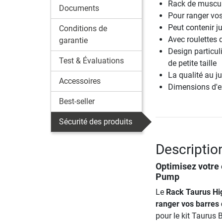
Rack de muscul
Documents
Pour ranger vos
Peut contenir j
Conditions de
Avec roulettes 
garantie
Design particul
Test & Évaluations
de petite taille
La qualité au ju
Accessoires
Dimensions d'ex
Best-seller
Sécurité des produits
Descriptio
Optimisez votre 
Pump
Le
Rack Taurus Hi
ranger vos barres 
pour le kit Tauru