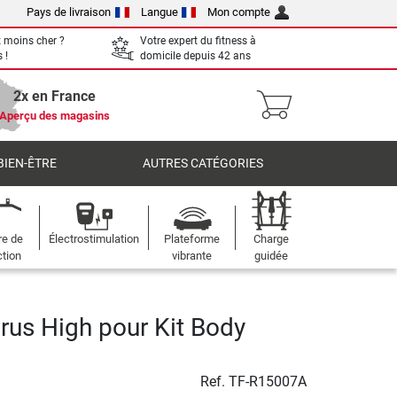
Pays de livraison
Langue
Mon compte
 moins cher ?
Votre expert du fitness à
 !
domicile depuis 42 ans
2x en France
Aperçu des magasins
BIEN-ÊTRE
AUTRES CATÉGORIES
re de
Électrostimulation
Plateforme
Charge
ction
vibrante
guidée
rus High pour Kit Body
Ref.
TF-R15007A