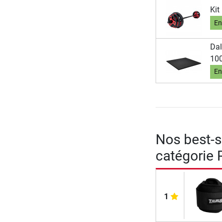
Kit
En
Dal
100
En
Nos best-se
catégorie 
1