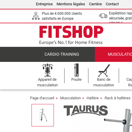
Entreprise
Mentions légales
Carrière
Contact
Expédition rap
Plus de 4.000.000 clients
sécurisée, grat
satisfaits en Europe
199,00 €
CARDIO-TRAINING
MUSCULATI
Appareil de
Poulie
Banc de
Cag
musculation
musculation
Ra
Page d'accueil
Musculation
Haltère
Rack à haltères