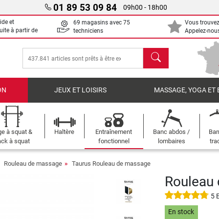
01 89 53 09 84
09h00 - 18h00
ide et
69 magasins avec 75
Vous trouvez
uite à partir de
techniciens
Appelez-nous
chercher
ON
JEUX ET LOISIRS
MASSAGE, YOGA ET 
e à squat &
Haltère
Entraînement
Banc abdos /
Bar
ck à squat
fonctionnel
lombaires
tra
Rouleau de massage
Taurus Rouleau de massage
Rouleau 
5 
En stock