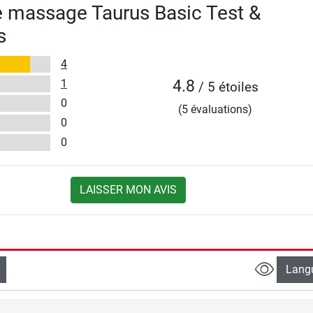
 massage Taurus Basic Test &
s
4
1
4.8
/ 5 étoiles
0
(5 évaluations)
0
0
LAISSER MON AVIS
Lang