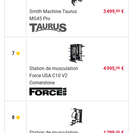
Smith Machine Taurus
3 499,
€
00
MS45 Pro
7
Station de musculation
4 995,
€
00
Force USA C10 V2
Cornerstone
8
Station de musculation
1 299,
€
00