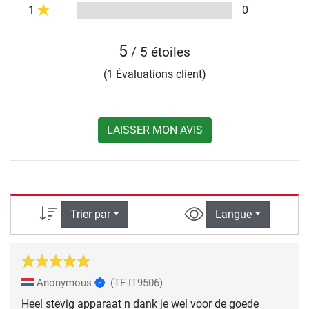
1
0
5
/ 5 étoiles
(1 Évaluations client)
LAISSER MON AVIS
Trier par
Langue
Anonymous
(TF-IT9506)
Heel stevig apparaat n dank je wel voor de goede