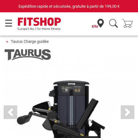
rapide et sécurisée, gratuite à partir de
199,00 €
69x
Taurus Charge guidée
Previous
Next