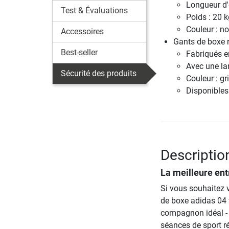
Longueur d'
Test & Évaluations
Poids : 20 k
Couleur : noi
Accessoires
Gants de boxe 
Best-seller
Fabriqués en
Avec une la
Sécurité des produits
Couleur : gri
Disponibles
Descriptio
La meilleure ent
Si vous souhaitez 
de boxe adidas 04 v
compagnon idéal - q
séances de sport r