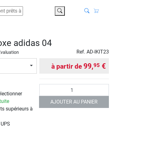
chercher
oxe adidas 04
Ref.
AD-IKIT23
Évaluation
99,
€
95
à partir de
Quantité
électionner
tuite
AJOUTER AU PANIER
ts supérieurs à
r UPS