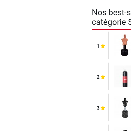
Nos best-se
catégorie 
1
2
3