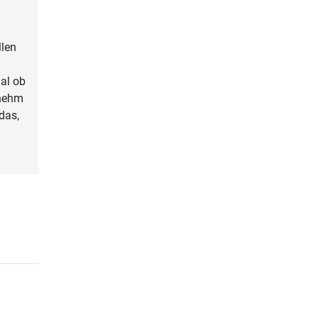
llen
gal ob
enehm
das,