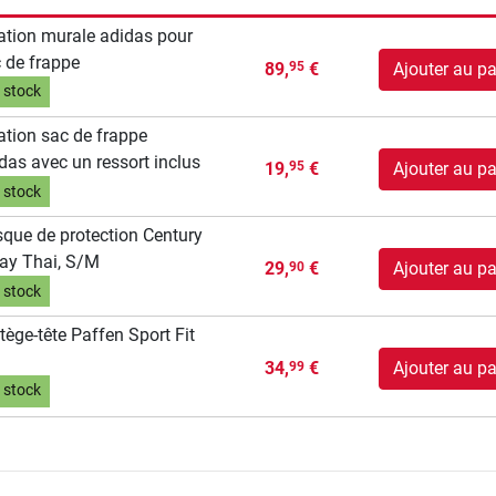
ation murale adidas pour
 de frappe
89,
€
Ajouter au pa
95
 stock
ation sac de frappe
das avec un ressort inclus
19,
€
Ajouter au pa
95
 stock
que de protection Century
ay Thai, S/M
29,
€
Ajouter au pa
90
 stock
tège-tête Paffen Sport Fit
34,
€
Ajouter au pa
99
 stock