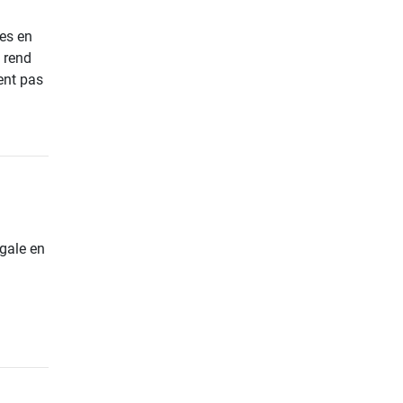
tes en
e rend
ent pas
gale en