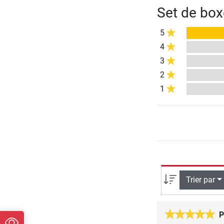
Set de box
5
4
3
2
1
Trier par
P