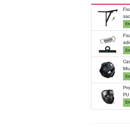
Fix
sac
En
Fix
adi
En
Cas
Mu
En
Pro
PU
En