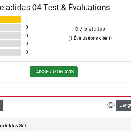
e adidas 04 Test & Évaluations
1
0
5
/ 5 étoiles
0
(1 Évaluations client)
0
0
LAISSER MON AVIS
Lang
erfektes Set