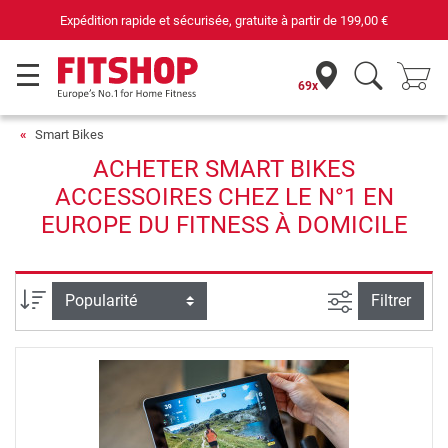
Expédition rapide et sécurisée, gratuite à partir de
199,00 €
69x
Smart Bikes
ACHETER SMART BIKES
ACCESSOIRES CHEZ LE N°1 EN
EUROPE DU FITNESS À DOMICILE
Filtrer la rec
Trier par
Filtrer