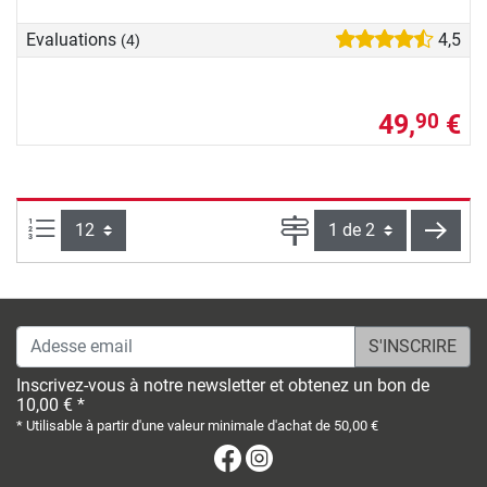
Evaluations
4,5
(4)
49,
€
90
Articles par page :
Page
conti
Adesse email
Inscrivez-vous à notre newsletter et obtenez un bon de
10,00 € *
* Utilisable à partir d'une valeur minimale d'achat de 50,00 €
Facebook
Instagram