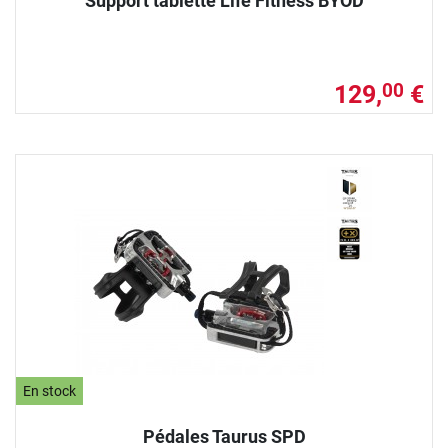
Support tablette Life Fitness BYOD
129,
€
00
En stock
Pédales Taurus SPD