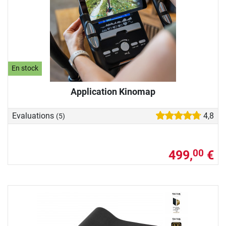
En stock
Application Kinomap
Evaluations
4,8
(5)
499,
€
00