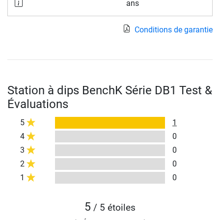
ans
Conditions de garantie
Station à dips BenchK Série DB1 Test &
Évaluations
5
1
4
0
3
0
2
0
1
0
5
/ 5 étoiles