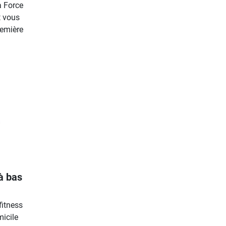
a Force
t vous
remière
à bas
fitness
icile