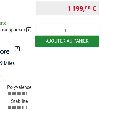
1 199,
€
00
rte !
Quantité
 transporteur
AJOUTER AU PANIER
9
Miles.
P
Polyvalence
Stabilité