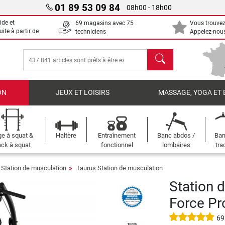
01 89 53 09 84
08h00 - 18h00
ide et
69 magasins avec 75
Vous trouvez
uite à partir de
techniciens
Appelez-nous
chercher
ON
JEUX ET LOISIRS
MASSAGE, YOGA ET 
e à squat &
Haltère
Entraînement
Banc abdos /
Bar
ck à squat
fonctionnel
lombaires
tra
Station de musculation
Taurus Station de musculation
Station 
Force Pr
69