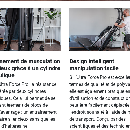
înement de musculation
Design intelligent,
ieux grâce à un cylindre
manipulation facile
ulique
Si l’Ultra Force Pro est excell
Ultra Force Pro, la résistance
termes de qualité et de polyva
érée par deux cylindres
elle est également pratique e
iques. Cela lui permet de se
d’utilisation et de construction
entièrement de blocs de
peut être facilement déplacée
L’avantage : un entraînement
l’endroit souhaité à l’aide de 
ire silencieux sans que les
de transport. Conçu par des
 d’haltères ne
scientifiques et des technicie