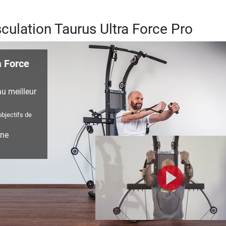
culation Taurus Ultra Force Pro
a Force
u meilleur
objectifs de
rne