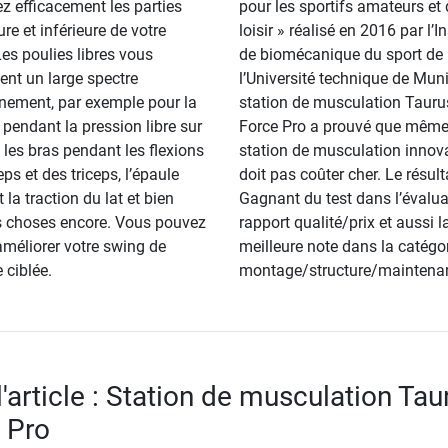
ez efficacement les parties
pour les sportifs amateurs et
re et inférieure de votre
loisir » réalisé en 2016 par l’In
Les poulies libres vous
de biomécanique du sport de
ent un large spectre
l’Université technique de Muni
înement, par exemple pour la
station de musculation Taurus
e pendant la pression libre sur
Force Pro a prouvé que mêm
, les bras pendant les flexions
station de musculation innov
ps et des triceps, l’épaule
doit pas coûter cher. Le résulta
 la traction du lat et bien
Gagnant du test dans l’évalua
s choses encore. Vous pouvez
rapport qualité/prix et aussi l
éliorer votre swing de
meilleure note dans la catégo
 ciblée.
montage/structure/maintena
l'article : Station de musculation Tau
e Pro