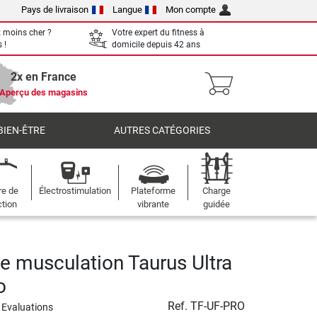
Pays de livraison
Langue
Mon compte
 moins cher ?
Votre expert du fitness à
 !
domicile depuis 42 ans
2x en France
Aperçu des magasins
BIEN-ÊTRE
AUTRES CATÉGORIES
re de
Électrostimulation
Plateforme
Charge
ction
vibrante
guidée
de musculation Taurus Ultra
o
Ref.
TF-UF-PRO
 Evaluations