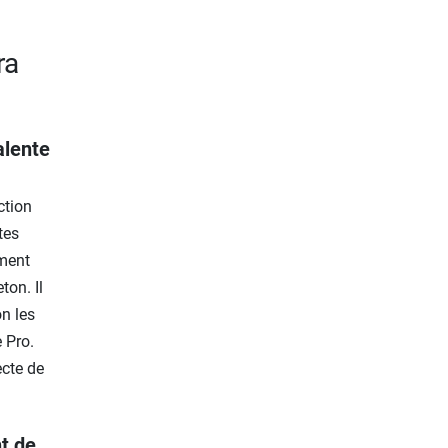
ra
alente
ction
tes
ement
ton. Il
on les
 Pro.
ecte de
t de