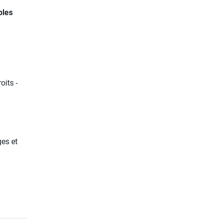
bles
oits -
ges et