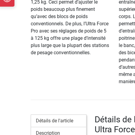
1,25 kg. Ceci permet d’ajuster le
entraîn
poids beaucoup plus finement
supérieu
qu’avec des blocs de poids
corps. 
conventionnels. De plus, l’Ultra Force
permett
Pro avec ses réglages de poids de 5
d’entra
à 125 kg offre une plage d’intensité
poitrin
plus large que la plupart des stations
le banc
de pesage conventionnelles.
des bice
pendant
d’autre
même am
manière
Détails de 
Détails de l'article
Ultra Forc
Description