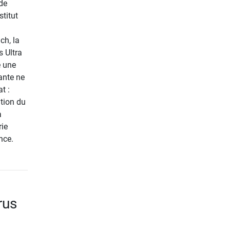
 de
stitut
ch, la
 Ultra
e une
ante ne
t :
tion du
a
rie
nce.
rus