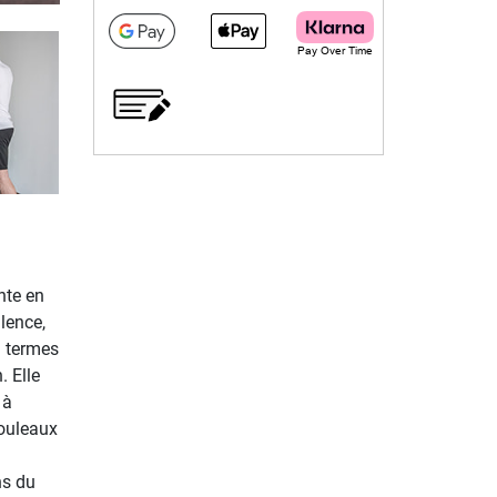
ente en
lence,
n termes
. Elle
 à
rouleaux
ns du