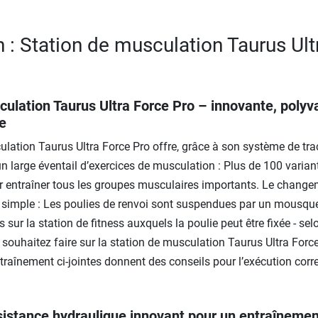
n : Station de musculation Taurus Ult
culation Taurus Ultra Force Pro – innovante, polyv
e
lation Taurus Ultra Force Pro offre, grâce à son système de tra
 un large éventail d’exercices de musculation : Plus de 100 varian
r entraîner tous les groupes musculaires importants. Le chang
s simple : Les poulies de renvoi sont suspendues par un mousque
s sur la station de fitness auxquels la poulie peut être fixée - sel
souhaitez faire sur la station de musculation Taurus Ultra Force
raînement ci-jointes donnent des conseils pour l’exécution corr
istance hydraulique innovant pour un entraînemen