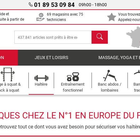
01 89 53 09 84
09h00 - 18h00
ide et
69 magasins avec 75
Vous trouvez
uite à partir de
techniciens
Appelez-nous
chercher
ON
JEUX ET LOISIRS
MASSAGE, YOGA ET 
e à squat &
Haltère
Entraînement
Banc abdos /
Bar
ck à squat
fonctionnel
lombaires
tra
UES CHEZ LE N°1 EN EUROPE DU 
trouvez tout ce dont vous avez besoin pour sécuriser vos haltèr