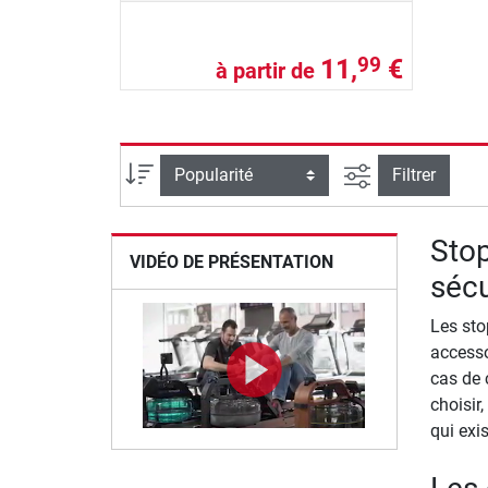
11,
€
99
à partir de
Filtrer la reche
Trier par
Filtrer
Stop
VIDÉO DE PRÉSENTATION
sécu
Les sto
accesso
cas de 
choisir
qui exi