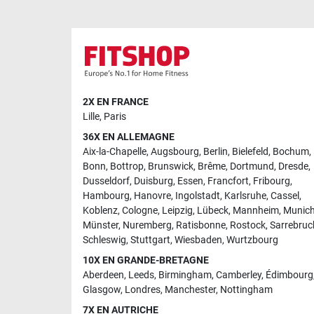
2X EN FRANCE
Lille
,
Paris
36X EN ALLEMAGNE
Aix-la-Chapelle
,
Augsbourg
,
Berlin
,
Bielefeld
,
Bochum
,
Bonn
,
Bottrop
,
Brunswick
,
Brême
,
Dortmund
,
Dresde
,
Dusseldorf
,
Duisburg
,
Essen
,
Francfort
,
Fribourg
,
Hambourg
,
Hanovre
,
Ingolstadt
,
Karlsruhe
,
Cassel
,
Koblenz
,
Cologne
,
Leipzig
,
Lübeck
,
Mannheim
,
Munic
Münster
,
Nuremberg
,
Ratisbonne
,
Rostock
,
Sarrebruc
Schleswig
,
Stuttgart
,
Wiesbaden
,
Wurtzbourg
10X EN GRANDE-BRETAGNE
Aberdeen
,
Leeds
,
Birmingham
,
Camberley
,
Édimbourg
Glasgow
,
Londres
,
Manchester
,
Nottingham
7X EN AUTRICHE