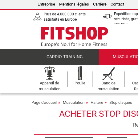
Entreprise
Mentions légales
Carrière
Contact
Expédition rap
Plus de 4.000.000 clients
sécurisée, grat
satisfaits en Europe
199,00 €
CARDIO-TRAINING
MUSCULATI
Appareil de
Poulie
Banc de
Cag
musculation
musculation
Ra
Page d'accueil
Musculation
Haltère
Stop disques
ACHETER STOP DISQ
Re