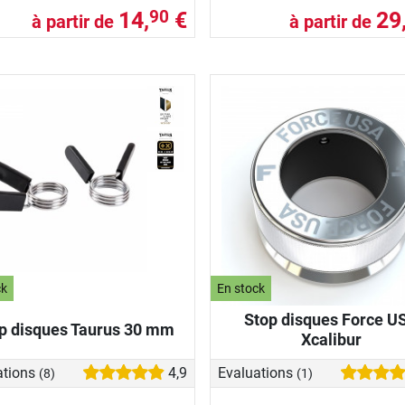
14,
€
29
90
à partir de
à partir de
ck
En stock
Stop disques Force U
p disques Taurus 30 mm
Xcalibur
ations
4,9
Evaluations
(8)
(1)