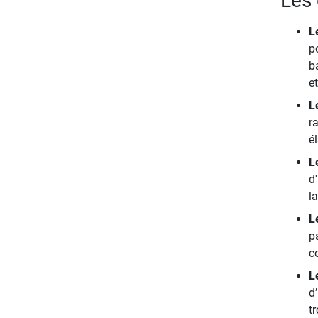
Les 
L
p
ba
e
L
r
é
L
d
la
L
p
c
L
d
t