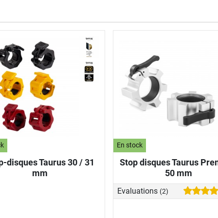
rche
ck
En stock
p-disques Taurus 30 / 31
Stop disques Taurus Pr
mm
50 mm
Evaluations
(2)