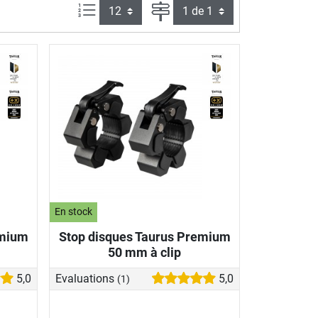
Articles par page :
Page
En stock
emium
Stop disques Taurus Premium
50 mm à clip
5,0
Evaluations
5,0
(1)