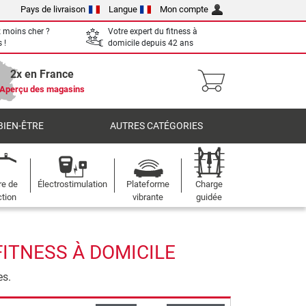
Pays de livraison
Langue
Mon compte
 moins cher ?
Votre expert du fitness à
 !
domicile depuis 42 ans
2x en France
Aperçu des magasins
BIEN-ÊTRE
AUTRES CATÉGORIES
re de
Électrostimulation
Plateforme
Charge
ction
vibrante
guidée
FITNESS À DOMICILE
es.