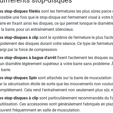
différents stop-disques
es stop-disques filetés
sont les fermetures les plus sûres parce
ossible une fois que le stop-disque est fermement vissé à votre ba
rre en fixant ainsi les disques, ce qui permet lorsque le diamètre
t la barre, pour un entraînement silencieux.
es stop-disques à clip
sont le système de fermeture le plus facile
apidement des disques durant votre séance. Ce type de fermeture
largi par la force de compression.
es stop-disques à bague d'arrêt
fixent facilement les disques sur
'un diamètre légèrement supérieur à votre barre sans problème. À l
 barre.
es stop-disques Spin
sont attachés sur la barre de musculation 
ar la sécurisation étoile de sorte que les mouvements non voulu
omplètement. Cela rend l'entraînement non seulement plus sûr, 
es stop-disques à clip
sont particulièrement recommandés du fait de
’utilisation. Ces accessoires sont généralement fabriqués en plast
rouvent fréquemment en salle de musculation.