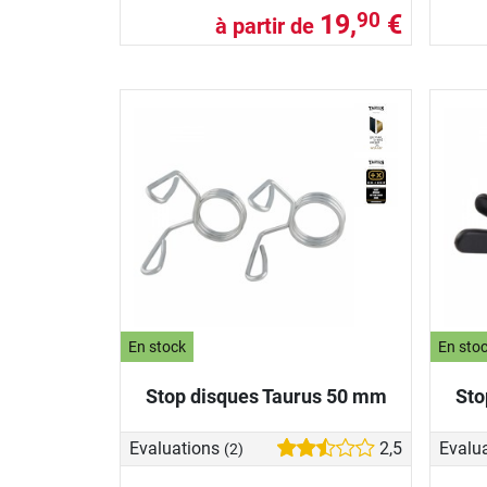
19,
€
90
à partir de
En stock
En sto
Stop disques Taurus 50 mm
Sto
Evaluations
2,5
Evalu
(2)