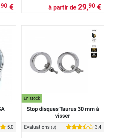
,
€
29,
€
90
90
à partir de
En stock
SA
Stop disques Taurus 30 mm à
visser
5,0
Evaluations
3,4
(8)