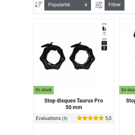
Filtrer la reche
Trier par
Filtrer
En stock
En sto
Stop disques Taurus Pro
Sto
50 mm
Evaluations
5,0
(5)