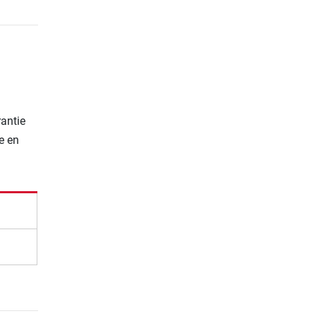
rantie
e en