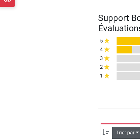
Support B
Évaluation
5
4
3
2
1
Trier par