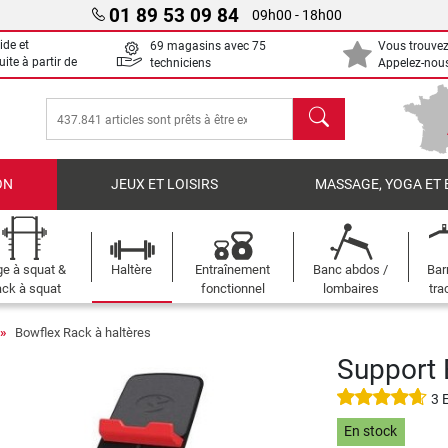
01 89 53 09 84
09h00 - 18h00
ide et
69 magasins avec 75
Vous trouvez
uite à partir de
techniciens
Appelez-nous
chercher
ON
JEUX ET LOISIRS
MASSAGE, YOGA ET 
e à squat &
Haltère
Entraînement
Banc abdos /
Bar
ck à squat
fonctionnel
lombaires
tra
Bowflex Rack à haltères
Support 
3 
En stock