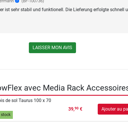
sermann
(BF-100736)
 ist sehr stabil und funktionell. Die Lieferung erfolgte schnell 
LAISSER MON AVIS
owFlex avec Media Rack Accessoire
is de sol Taurus 100 x 70
39,
€
Ajouter au pa
90
 stock