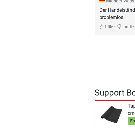
Michael Was
Der Handelständer
problemlos.
•
Utile
Inutile
Support B
Tap
cm
En