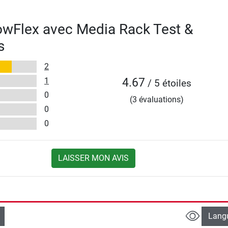
owFlex avec Media Rack Test &
s
2
1
4.67
/ 5 étoiles
0
(3 évaluations)
0
0
LAISSER MON AVIS
Lang