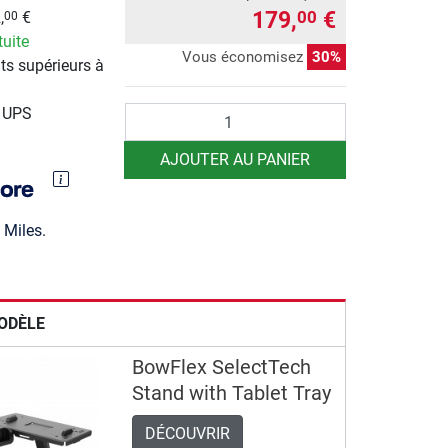
179,
€
00
,
€
00
tuite
Vous économisez
30%
ts supérieurs à
Quantité
r UPS
AJOUTER AU PANIER
Miles.
ODÈLE
BowFlex SelectTech
Stand with Tablet Tray
DÉCOUVRIR