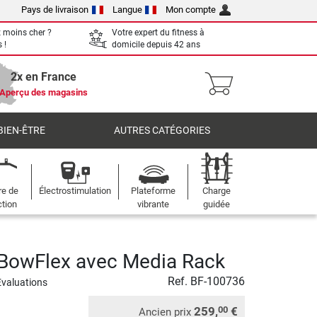
Pays de livraison
Langue
Mon compte
 moins cher ?
Votre expert du fitness à
 !
domicile depuis 42 ans
2x en France
Aperçu des magasins
BIEN-ÊTRE
AUTRES CATÉGORIES
re de
Électrostimulation
Plateforme
Charge
ction
vibrante
guidée
BowFlex avec Media Rack
Ref.
BF-100736
Evaluations
259,
€
00
Ancien prix