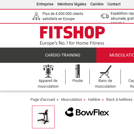
Entreprise
Mentions légales
Carrière
Contact
Expédition rap
Plus de 4.000.000 clients
sécurisée, grat
satisfaits en Europe
199,00 €
CARDIO-TRAINING
MUSCULATI
Appareil de
Poulie
Banc de
Cag
musculation
musculation
Ra
Page d'accueil
Musculation
Haltère
Rack à haltères