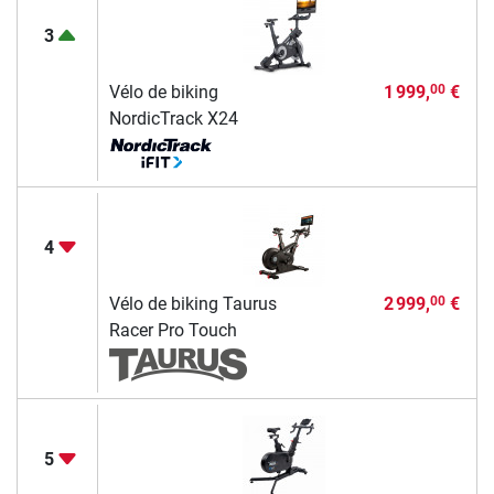
3
Vélo de biking
1 999,
€
00
NordicTrack X24
4
Vélo de biking Taurus
2 999,
€
00
Racer Pro Touch
5