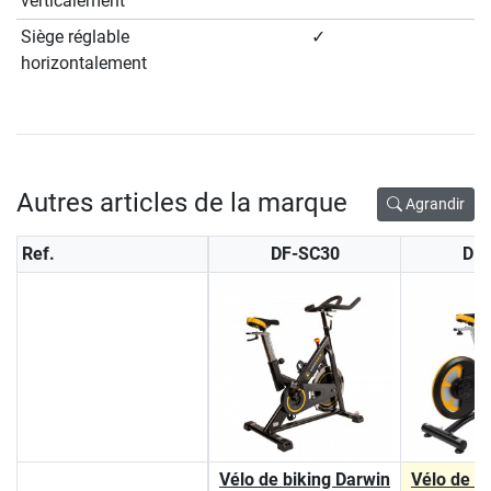
verticalement
Siège réglable
✓
horizontalement
Autres articles de la marque
Agrandir
Ref.
DF-SC30
DF
Vélo de biking Darwin
Vélo de b