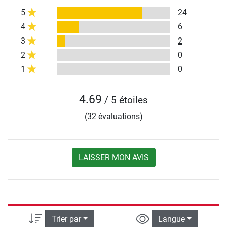
5
24
4
6
3
2
2
0
1
0
4.69
/ 5 étoiles
(32 évaluations)
LAISSER MON AVIS
Trier par
Langue