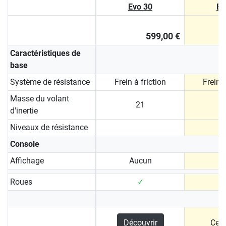
Evo 30
Ev
599,00 €
Caractéristiques de
base
Système de résistance
Frein à friction
Frein à
Masse du volant
21
d'inertie
Niveaux de résistance
Console
Affichage
Aucun
Roues
✓
Découvrir
Ce p