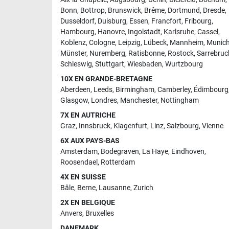
Bonn
,
Bottrop
,
Brunswick
,
Brême
,
Dortmund
,
Dresde
,
Dusseldorf
,
Duisburg
,
Essen
,
Francfort
,
Fribourg
,
Hambourg
,
Hanovre
,
Ingolstadt
,
Karlsruhe
,
Cassel
,
Koblenz
,
Cologne
,
Leipzig
,
Lübeck
,
Mannheim
,
Munic
Münster
,
Nuremberg
,
Ratisbonne
,
Rostock
,
Sarrebruc
Schleswig
,
Stuttgart
,
Wiesbaden
,
Wurtzbourg
10X EN GRANDE-BRETAGNE
Aberdeen
,
Leeds
,
Birmingham
,
Camberley
,
Édimbourg
Glasgow
,
Londres
,
Manchester
,
Nottingham
7X EN AUTRICHE
Graz
,
Innsbruck
,
Klagenfurt
,
Linz
,
Salzbourg
,
Vienne
6X AUX PAYS-BAS
Amsterdam
,
Bodegraven
,
La Haye
,
Eindhoven
,
Roosendael
,
Rotterdam
4X EN SUISSE
Bâle
,
Berne
,
Lausanne
,
Zurich
2X EN BELGIQUE
Anvers
,
Bruxelles
DANEMARK