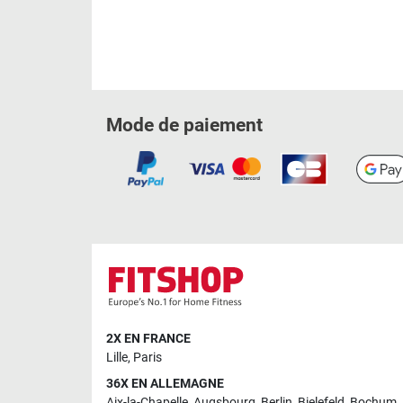
Mode de paiement
2X EN FRANCE
Lille
,
Paris
36X EN ALLEMAGNE
Aix-la-Chapelle
,
Augsbourg
,
Berlin
,
Bielefeld
,
Bochum
,