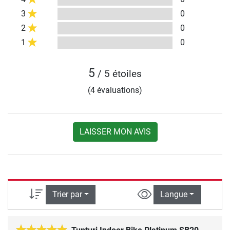
3
0
2
0
1
0
5
/ 5 étoiles
(4 évaluations)
LAISSER MON AVIS
Trier par
Langue