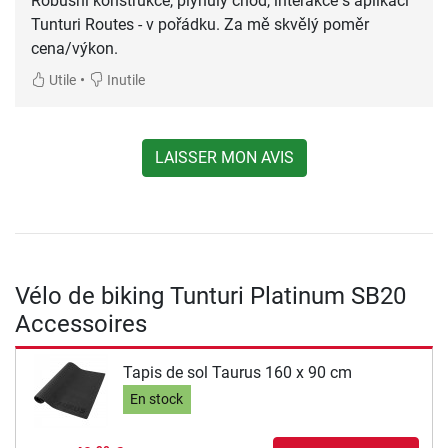
Robusní konstrukce, plynulý chod, interakce s aplikací
Tunturi Routes - v pořádku. Za mě skvělý poměr
cena/výkon.
•
Utile
Inutile
LAISSER MON AVIS
Vélo de biking Tunturi Platinum SB20
Accessoires
Tapis de sol Taurus 160 x 90 cm
En stock