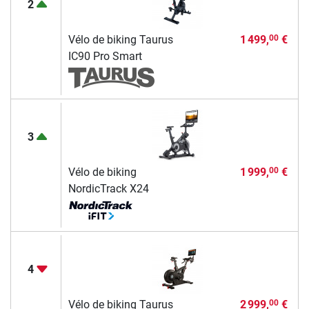
2
Vélo de biking Taurus
1 499,
€
00
IC90 Pro Smart
3
Vélo de biking
1 999,
€
00
NordicTrack X24
4
Vélo de biking Taurus
2 999,
€
00