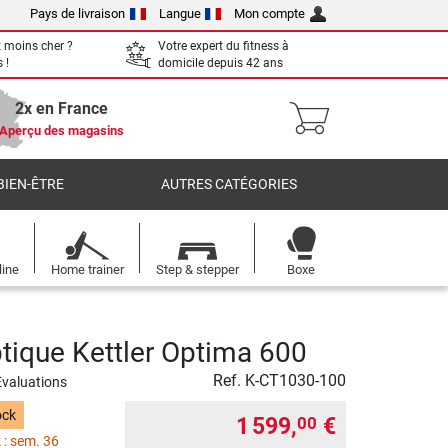
Pays de livraison
Langue
Mon compte
 moins cher ?
Votre expert du fitness à
 !
domicile depuis 42 ans
2x en France
Aperçu des magasins
BIEN-ÊTRE
AUTRES CATÉGORIES
line
Home trainer
Step & stepper
Boxe
ptique Kettler Optima 600
Ref.
K-CT1030-100
Evaluations
ock
1 599,
€
00
 : sem. 36