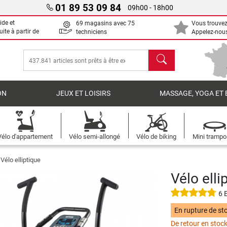
01 89 53 09 84
09h00 - 18h00
ide et
69 magasins avec 75
Vous trouvez
uite à partir de
techniciens
Appelez-nous
chercher
ON
JEUX ET LOISIRS
MASSAGE, YOGA ET 
Vélo d'appartement
Vélo semi-allongé
Vélo de biking
Mini trampo
 Vélo elliptique
Vélo elli
6 
En rupture de st
De retour en stock