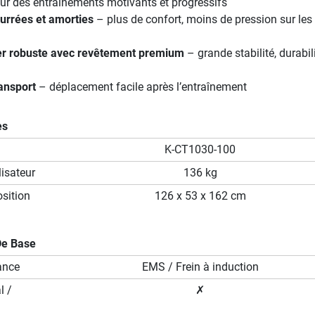
r des entraînements motivants et progressifs
urrées et amorties
– plus de confort, moins de pression sur les
er robuste avec revêtement premium
– grande stabilité, durabili
ansport
– déplacement facile après l’entraînement
es
K-CT1030-100
isateur
136 kg
sition
126 x 53 x 162 cm
De Base
ance
EMS / Frein à induction
l /
✗