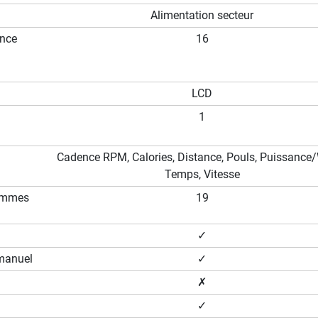
Alimentation secteur
ance
16
LCD
1
Cadence RPM, Calories, Distance, Pouls, Puissance/
Temps, Vitesse
ammes
19
✓
manuel
✓
✗
✓