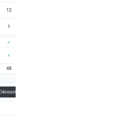
12
10
19
1
1
✓
✓
✓
✓
✓
✓
48
39
40
Découvrir
Découvrir
Ce produit