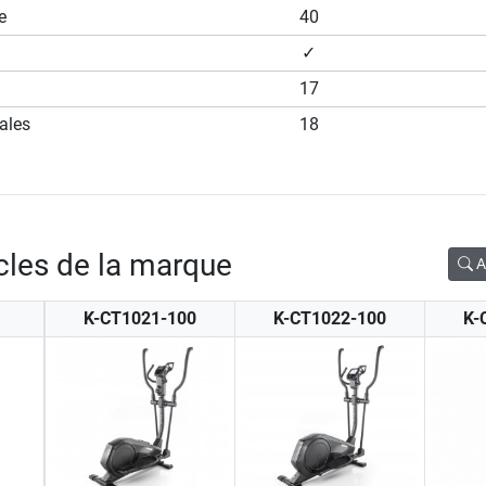
e
40
✓
17
dales
18
icles de la marque
A
K-CT1021-100
K-CT1022-100
K-