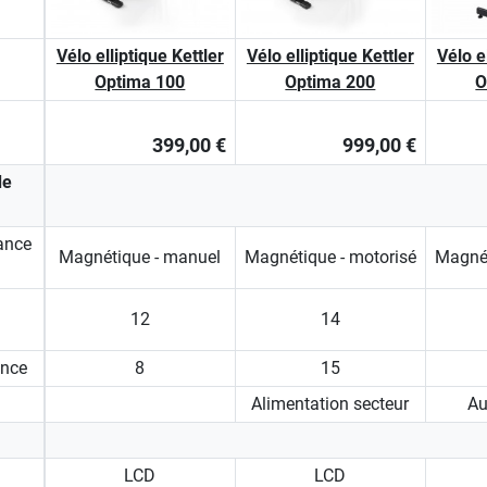
Vélo elliptique Kettler
Vélo elliptique Kettler
Vélo e
Optima 100
Optima 200
O
399,00 €
999,00 €
de
ance
Magnétique - manuel
Magnétique - motorisé
Magnét
12
14
ance
8
15
Alimentation secteur
Au
LCD
LCD