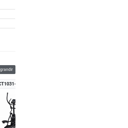
grandir
CT1031-100
K-CT1023-400
K-CT1030-100