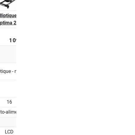
lliptique Kettler
Vélo elliptique Kettler
Vélo elliptique Kettl
ptima 200
Optima 400
Optima 600
1 099,00 €
1 248,95 €
1 599,00
EMS / Frein à
ique - motorisé
Magnétique - motorisé
induction
14
16
15
16
to-alimenté
Alimentation secteur
Alimentation secteu
LCD
LCD
LCD