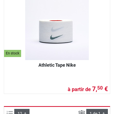
En stock
Athletic Tape Nike
7,
€
50
à partir de
Articles par page :
Page