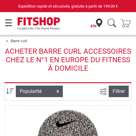
Expédition rapide et sécurisée, gratuite à partir de
199,00 €
69x
Barre curl
ACHETER BARRE CURL ACCESSOIRES
CHEZ LE N°1 EN EUROPE DU FITNESS
À DOMICILE
Filtrer la rec
Trier par
Filtrer