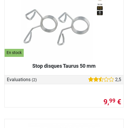
En stock
Stop disques Taurus 50 mm
Evaluations
2,5
(2)
9,
€
99