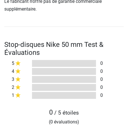
Le fabricant n’offre pas de garantie commerciale
supplémentaire.
Stop-disques Nike 50 mm Test &
Évaluations
5
0
4
0
3
0
2
0
1
0
0
/ 5 étoiles
(0 évaluations)