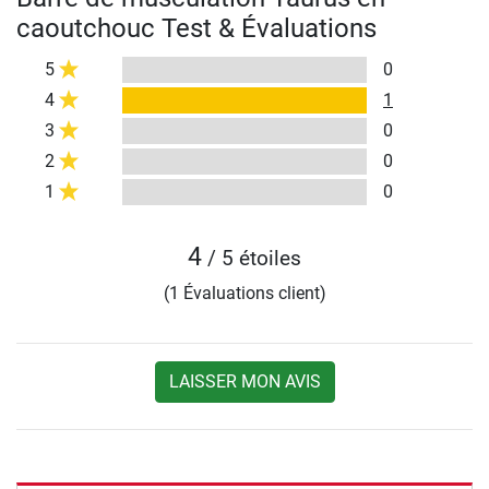
caoutchouc Test & Évaluations
5
0
4
1
3
0
2
0
1
0
4
/ 5 étoiles
(1 Évaluations client)
LAISSER MON AVIS