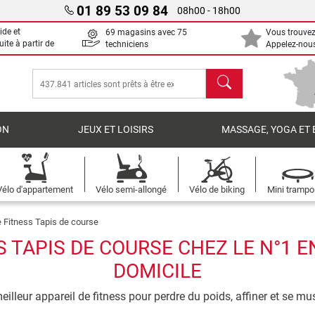
01 89 53 09 84
08h00 - 18h00
ide et
69 magasins avec 75
Vous trouvez
uite à partir de
techniciens
Appelez-nous
chercher
ON
JEUX ET LOISIRS
MASSAGE, YOGA ET 
Vélo d'appartement
Vélo semi-allongé
Vélo de biking
Mini trampo
 Fitness Tapis de course
 TAPIS DE COURSE CHEZ LE N°1 E
DOMICILE
eilleur appareil de fitness pour perdre du poids, affiner et se mus