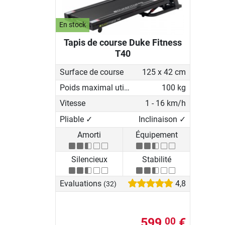
En stock
Tapis de course Duke Fitness
T40
Surface de course
125 x 42 cm
Poids maximal utilisateur
100 kg
Vitesse
1 - 16 km/h
Pliable ✓
Inclinaison ✓
Amorti
Équipement
Silencieux
Stabilité
Evaluations
4,8
(32)
599,
€
00