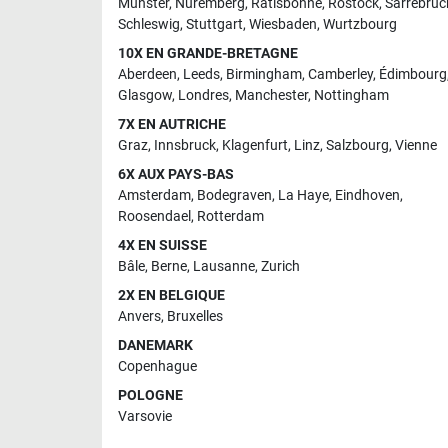
Münster
,
Nuremberg
,
Ratisbonne
,
Rostock
,
Sarrebruc
Schleswig
,
Stuttgart
,
Wiesbaden
,
Wurtzbourg
10X EN GRANDE-BRETAGNE
Aberdeen
,
Leeds
,
Birmingham
,
Camberley
,
Édimbourg
Glasgow
,
Londres
,
Manchester
,
Nottingham
7X EN AUTRICHE
Graz
,
Innsbruck
,
Klagenfurt
,
Linz
,
Salzbourg
,
Vienne
6X AUX PAYS-BAS
Amsterdam
,
Bodegraven
,
La Haye
,
Eindhoven
,
Roosendael
,
Rotterdam
4X EN SUISSE
Bâle
,
Berne
,
Lausanne
,
Zurich
2X EN BELGIQUE
Anvers
,
Bruxelles
DANEMARK
Copenhague
POLOGNE
Varsovie