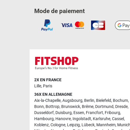
Mode de paiement
2X EN FRANCE
Lille
,
Paris
36X EN ALLEMAGNE
Aix-la-Chapelle
,
Augsbourg
,
Berlin
,
Bielefeld
,
Bochum
,
Bonn
,
Bottrop
,
Brunswick
,
Brême
,
Dortmund
,
Dresde
,
Dusseldorf
,
Duisburg
,
Essen
,
Francfort
,
Fribourg
,
Hambourg
,
Hanovre
,
Ingolstadt
,
Karlsruhe
,
Cassel
,
Koblenz
,
Cologne
,
Leipzig
,
Lübeck
,
Mannheim
,
Munic