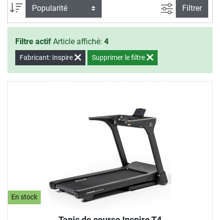
Filtrer la rec
Trier par
Filtrer
Filtre actif
Article affiché:
4
Fabricant: Inspire
Supprimer le filtre
En stock
Tapis de course Inspire T4