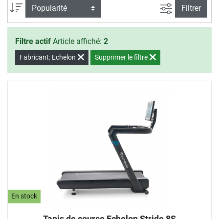
Filtrer la rec
Trier par
Filtrer
Filtre actif
Article affiché:
2
Fabricant: Echelon
Supprimer le filtre
En stock
Tapis de course Echelon Stride 8S