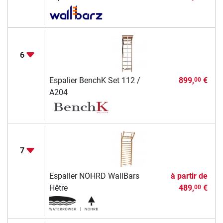
6
Espalier BenchK Set 112 /
899,
€
00
A204
7
Espalier NOHRD WallBars
à partir de
Hêtre
489,
€
00