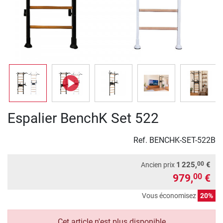
Espalier BenchK Set 522
Ref.
BENCHK-SET-522B
00
1 225,
€
Ancien prix
979,
€
00
Vous économisez
20%
Cet article n'est plus disponible