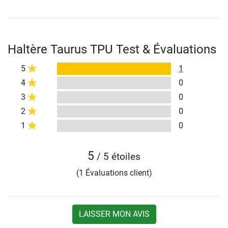
Haltère Taurus TPU Test & Évaluations
5
1
4
0
3
0
2
0
1
0
5
/ 5 étoiles
(1 Évaluations client)
LAISSER MON AVIS