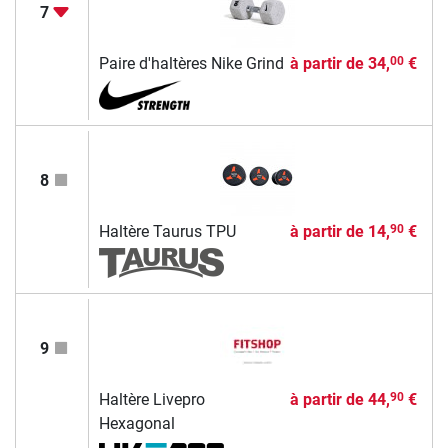
7
Paire d'haltères Nike Grind
à partir de
34,
€
00
8
Haltère Taurus TPU
à partir de
14,
€
90
9
Haltère Livepro
à partir de
44,
€
90
Hexagonal