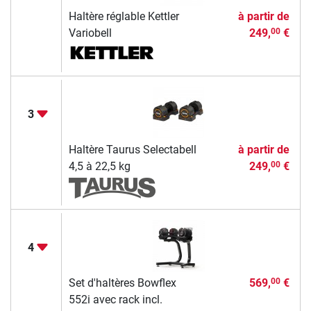
Haltère réglable Kettler
à partir de
Variobell
249,
€
00
3
Haltère Taurus Selectabell
à partir de
4,5 à 22,5 kg
249,
€
00
4
Set d'haltères Bowflex
569,
€
00
552i avec rack incl.