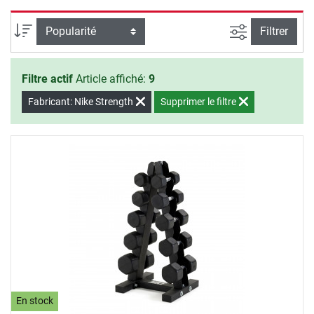
entraînement de musculation - Nike Strength.
Filtrer la rec
Trier par
Filtrer
Filtre actif
Article affiché:
9
Fabricant: Nike Strength
Supprimer le filtre
En stock