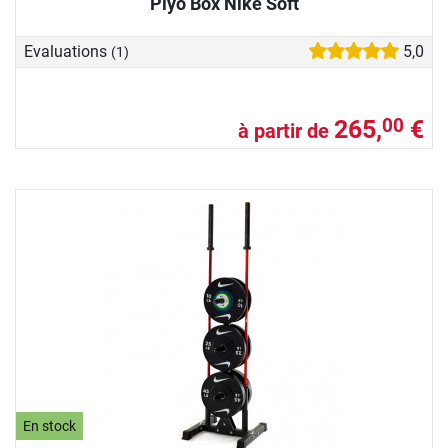
Plyo Box Nike Soft
Evaluations
5,0
(1)
265,
€
00
à partir de
En stock