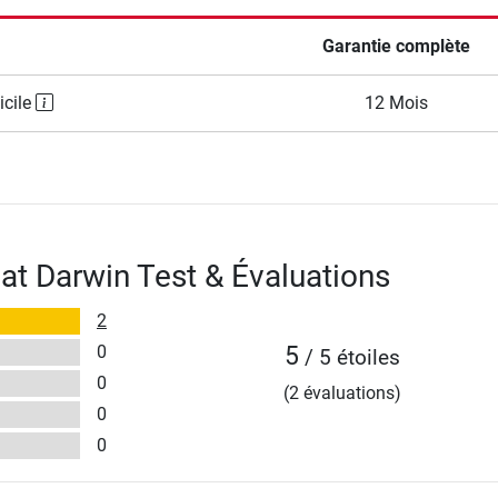
Garantie complète
icile
12 Mois
at Darwin Test & Évaluations
2
0
5
/ 5 étoiles
0
(2 évaluations)
0
0