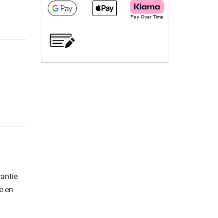
rantie
e en