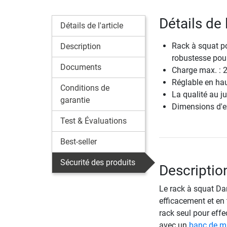
Détails de 
Détails de l'article
Rack à squat po
Description
robustesse pou
Documents
Charge max. : 
Réglable en hau
Conditions de
La qualité au ju
garantie
Dimensions d'e
Test & Évaluations
Best-seller
Sécurité des produits
Descriptio
Le rack à squat Dar
efficacement et en 
rack seul pour eff
avec un
banc de m