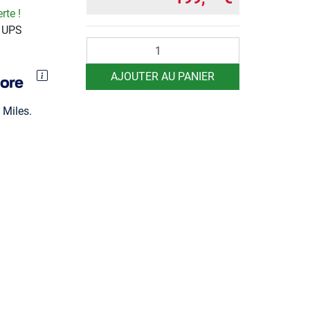
rte !
r UPS
Quantité
AJOUTER AU PANIER
Miles.