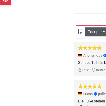
Trier par
Anonymous
Solides Teil für f
•
Utile
Inutile
Lucas
juill
Die Füße stehen