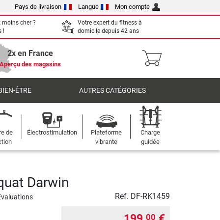
Pays de livraison
Langue
Mon compte
 moins cher ?
Votre expert du fitness à
 !
domicile depuis 42 ans
2x en France
Aperçu des magasins
BIEN-ÊTRE
AUTRES CATÉGORIES
re de
Électrostimulation
Plateforme
Charge
ction
vibrante
guidée
quat Darwin
Ref.
DF-RK1459
Evaluations
199,
€
00