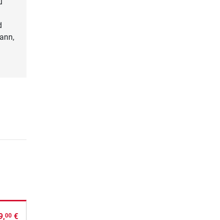
u
d
ann,
9,
€
00