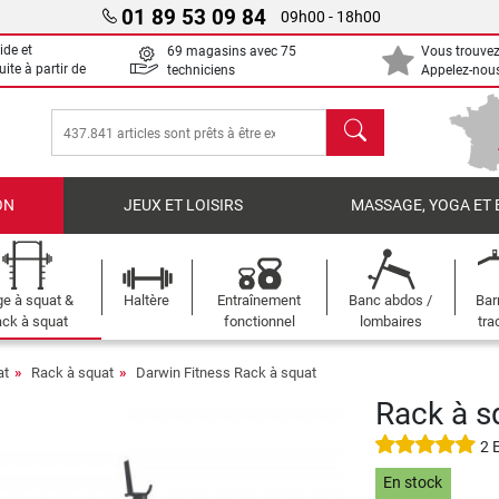
01 89 53 09 84
09h00 - 18h00
ide et
69 magasins avec 75
Vous trouvez
uite à partir de
techniciens
Appelez-nous
chercher
ON
JEUX ET LOISIRS
MASSAGE, YOGA ET 
e à squat &
Haltère
Entraînement
Banc abdos /
Bar
ck à squat
fonctionnel
lombaires
tra
at
Rack à squat
Darwin Fitness Rack à squat
Rack à s
2 
En stock