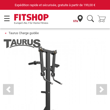
69 magasins avec 75 techniciens
69x
Taurus Charge guidée
Previous
Next