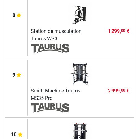
8
Station de musculation
1 299,
€
00
Taurus WS3
9
Smith Machine Taurus
2 999,
€
00
MS35 Pro
10