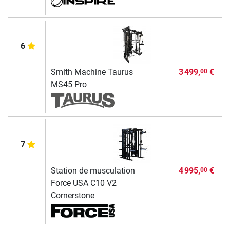
6
Smith Machine Taurus
3 499,
€
00
MS45 Pro
7
Station de musculation
4 995,
€
00
Force USA C10 V2
Cornerstone