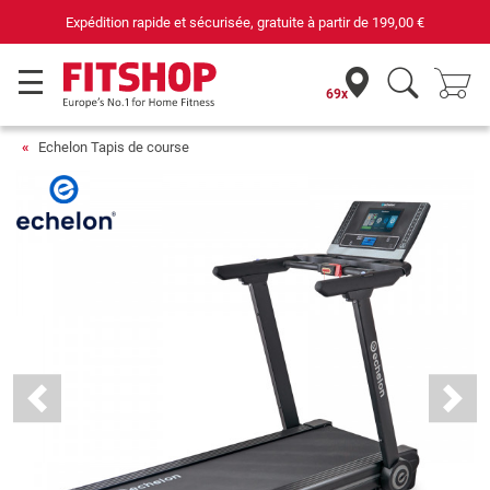
69 magasins avec 75 techniciens
69x
Echelon Tapis de course
Previous
Next