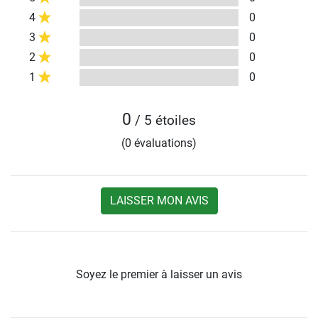
4
0
3
0
2
0
1
0
0
/ 5 étoiles
(0 évaluations)
LAISSER MON AVIS
Soyez le premier à laisser un avis