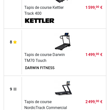
Tapis de course Kettler
1 599,
€
00
Track 400
8
Tapis de course Darwin
1 499,
€
00
TM70 Touch
9
Tapis de course
2 499,
€
00
NordicTrack Commercial