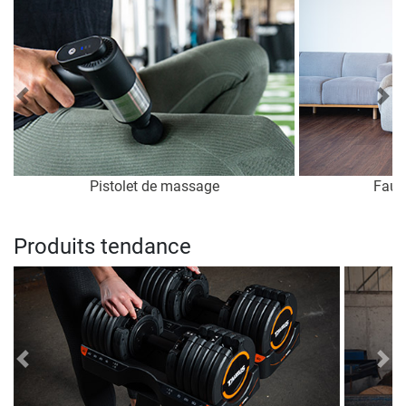
Previous
Nex
Pistolet de massage
Faut
Produits tendance
Previous
Nex