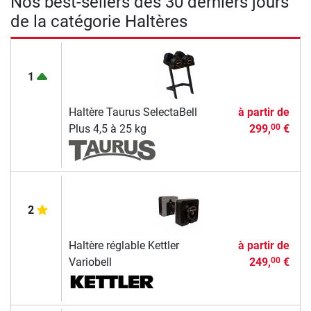
Nos best-sellers des 30 derniers jours
de la catégorie Haltères
1
Haltère Taurus SelectaBell
à partir de
Plus 4,5 à 25 kg
299,
€
00
2
Haltère réglable Kettler
à partir de
Variobell
249,
€
00