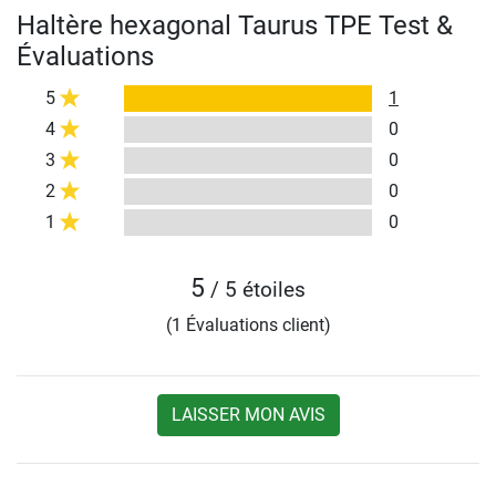
Haltère hexagonal Taurus TPE Test &
Évaluations
5
1
4
0
3
0
2
0
1
0
5
/ 5 étoiles
(1 Évaluations client)
LAISSER MON AVIS