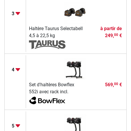
3
Haltère Taurus Selectabell
à partir de
4,5 à 22,5 kg
249,
€
00
4
Set d'haltères Bowflex
569,
€
00
552i avec rack incl.
5