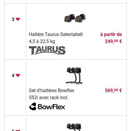
3
Haltère Taurus Selectabell
à partir de
4,5 à 22,5 kg
249,
€
00
4
Set d'haltères Bowflex
569,
€
00
552i avec rack incl.