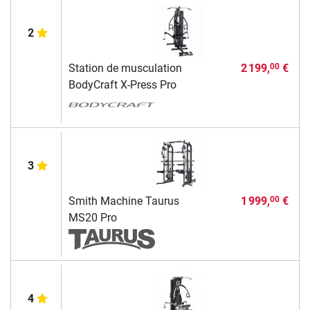
2
Station de musculation
2 199,
€
00
BodyCraft X-Press Pro
3
Smith Machine Taurus
1 999,
€
00
MS20 Pro
4