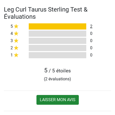
Leg Curl Taurus Sterling Test &
Évaluations
5
2
4
0
3
0
2
0
1
0
5
/ 5 étoiles
(2 évaluations)
LAISSER MON AVIS