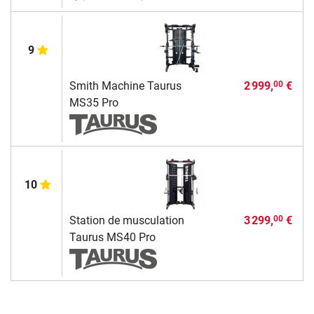
9
Smith Machine Taurus
2 999,
€
00
MS35 Pro
10
Station de musculation
3 299,
€
00
Taurus MS40 Pro