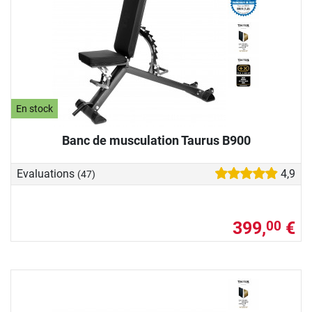
En stock
Banc de musculation Taurus B900
Evaluations
4,9
(47)
399,
€
00