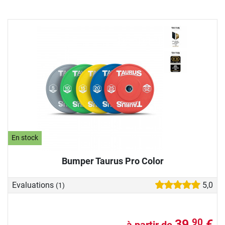
En stock
Bumper Taurus Pro Color
Evaluations
5,0
(1)
39,
€
90
à partir de