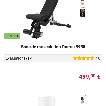
En stock
Banc de musculation Taurus B950
Evaluations
4,8
(17)
499,
€
00