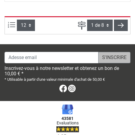
Articles par page :
Page
conti
Adesse email
Inscrivez-vous à notre newsletter et obtenez un bon de
10,00 € *
* Utilisable à partir d'une valeur minimale d'achat de 50,00 €
Facebook
Instagram
43581
Evaluations