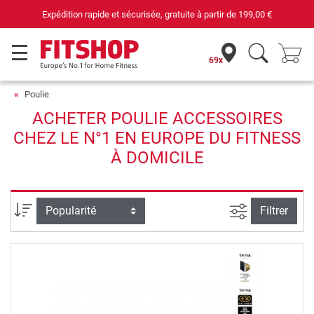
Expédition rapide et sécurisée, gratuite à partir de
199,00 €
69x
Poulie
ACHETER POULIE ACCESSOIRES
CHEZ LE N°1 EN EUROPE DU FITNESS
À DOMICILE
Filtrer la rec
Trier par
Filtrer