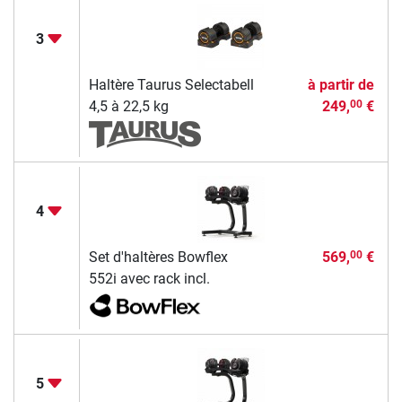
3
Haltère Taurus Selectabell
à partir de
4,5 à 22,5 kg
249,
€
00
4
Set d'haltères Bowflex
569,
€
00
552i avec rack incl.
5